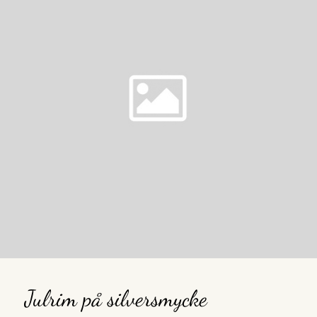
Julrim på silversmycke