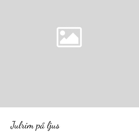
Julrim på ljus