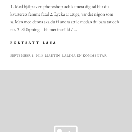
1. Med hjälp av en photoshop och kamera digital blir du
kvarterets femme fatal 2. Lycka är att ge, var det någon som
sa.Men med denna ska du få andra att le medan du bara tar och
tar. 3. Skärpning – bli mer inställd / …
JULRIM
FORTSÄTT LÄSA
PÅ
DIGITALKAMERA
PUBLICERAT
AV
SEPTEMBER 1, 2013
MARTIN
LÄMNA EN KOMMENTAR