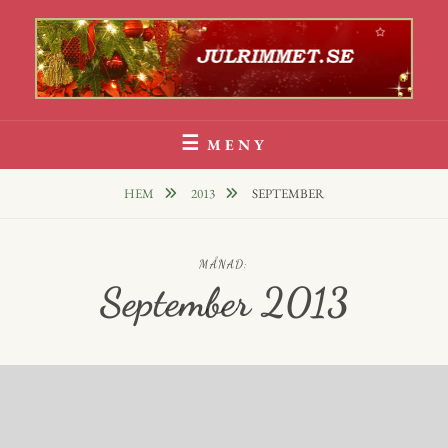
Hoppa
till
innehåll
Julrim Och Julklappsrim
1000 TALS JULRIM TILL DINA JULKLAPPAR
MENY
HEM
2013
SEPTEMBER
MÅNAD:
September 2013