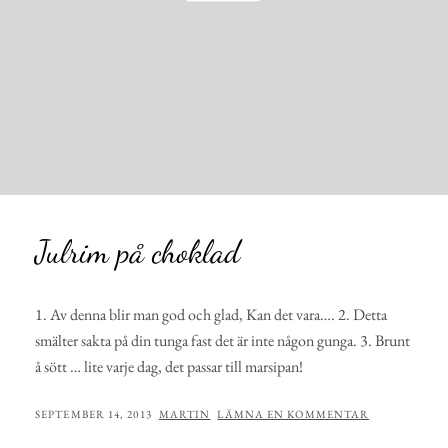
Julrim på choklad
1. Av denna blir man god och glad, Kan det vara…. 2. Detta
smälter sakta på din tunga fast det är inte någon gunga. 3. Brunt
å sött … lite varje dag, det passar till marsipan!
PUBLICERAT
AV
SEPTEMBER 14, 2013
MARTIN
LÄMNA EN KOMMENTAR