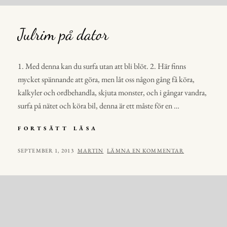
Julrim på dator
1. Med denna kan du surfa utan att bli blöt. 2. Här finns
mycket spännande att göra, men låt oss någon gång få köra,
kalkyler och ordbehandla, skjuta monster, och i gångar vandra,
surfa på nätet och köra bil, denna är ett måste för en …
JULRIM
FORTSÄTT LÄSA
PÅ
DATOR
PUBLICERAT
AV
SEPTEMBER 1, 2013
MARTIN
LÄMNA EN KOMMENTAR