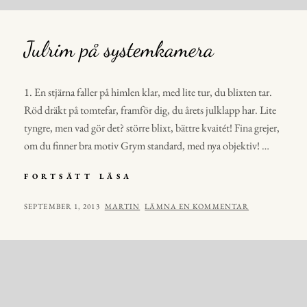
Julrim på systemkamera
1. En stjärna faller på himlen klar, med lite tur, du blixten tar.
Röd dräkt på tomtefar, framför dig, du årets julklapp har. Lite
tyngre, men vad gör det? större blixt, bättre kvaitét! Fina grejer,
om du finner bra motiv Grym standard, med nya objektiv! …
JULRIM
FORTSÄTT LÄSA
PÅ
SYSTEMKAMERA
PUBLICERAT
AV
SEPTEMBER 1, 2013
MARTIN
LÄMNA EN KOMMENTAR