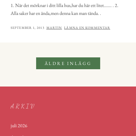
1. När det mörknar i ditt lilla hus,har du här ett litet……. . 2.
Alla saker har en ända,men denna kan man tända. .
PUBLICERAT
AV
SEPTEMBER 1, 2013
MARTIN
LÄMNA EN KOMMENTAR
Inläggsnavigering
ÄLDRE INLÄGG
ARKIV
juli 2026