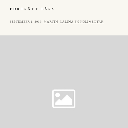
JULRIM
FORTSÄTT LÄSA
PÅ
ROBOTDAMMSUGARE
PUBLICERAT
AV
SEPTEMBER 1, 2013
MARTIN
LÄMNA EN KOMMENTAR