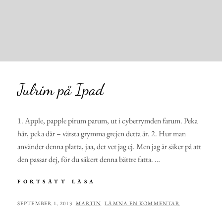
Julrim på Ipad
1. Apple, papple pirum parum, ut i cyberrymden farum. Peka
här, peka där – värsta grymma grejen detta är. 2. Hur man
använder denna platta, jaa, det vet jag ej. Men jag är säker på att
den passar dej, för du säkert denna bättre fatta. …
JULRIM
FORTSÄTT LÄSA
PÅ
IPAD
PUBLICERAT
AV
SEPTEMBER 1, 2013
MARTIN
LÄMNA EN KOMMENTAR