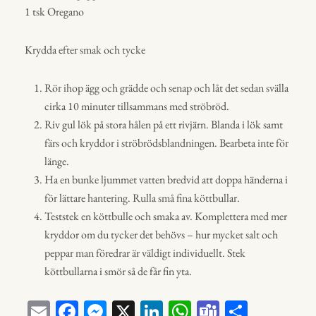
1 tsk Oregano
Krydda efter smak och tycke
Rör ihop ägg och grädde och senap och låt det sedan svälla
cirka 10 minuter tillsammans med ströbröd.
Riv gul lök på stora hålen på ett rivjärn. Blanda i lök samt
färs och kryddor i ströbrödsblandningen. Bearbeta inte för
länge.
Ha en bunke ljummet vatten bredvid att doppa händerna i
för lättare hantering. Rulla små fina köttbullar.
Teststek en köttbulle och smaka av. Komplettera med mer
kryddor om du tycker det behövs – hur mycket salt och
peppar man föredrar är väldigt individuellt. Stek
köttbullarna i smör så de får fin yta.
E
Fa
M
X
Li
W
Te
D