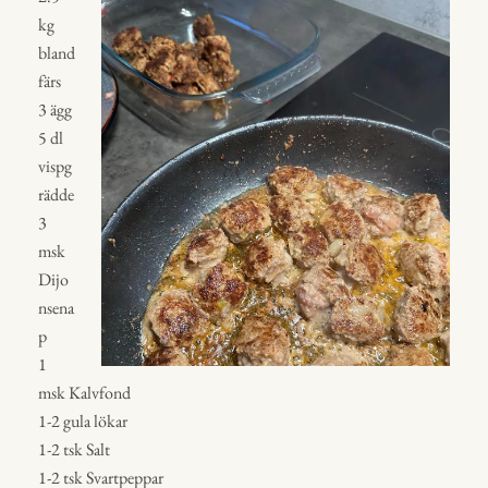
kg
bland
färs
3 ägg
5 dl
vispg
rädde
3
msk
Dijo
nsena
p
1
msk Kalvfond
1-2 gula lökar
1-2 tsk Salt
1-2 tsk Svartpeppar