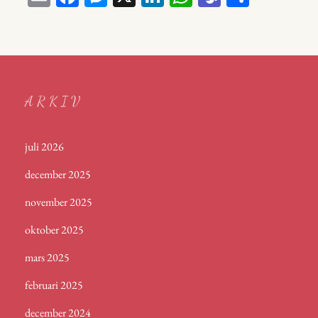
m
ce
ess
nk
ha
a
el
ail
bo
en
ed
ts
m
a
ok
ge
In
A
s
r
p
ARKIV
p
juli 2026
december 2025
november 2025
oktober 2025
mars 2025
februari 2025
december 2024