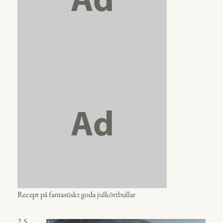
Recept på fantastiskt goda julköttbullar
2.5