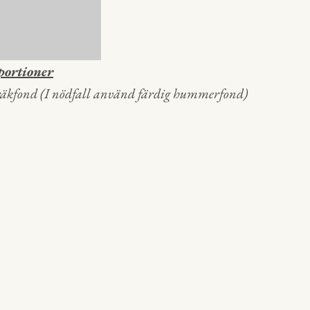
ortioner
äkfond (I nödfall använd färdig hummerfond)