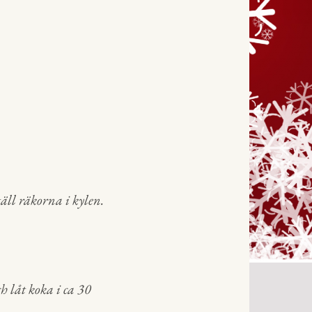
täll räkorna i kylen.
h låt koka i ca 30