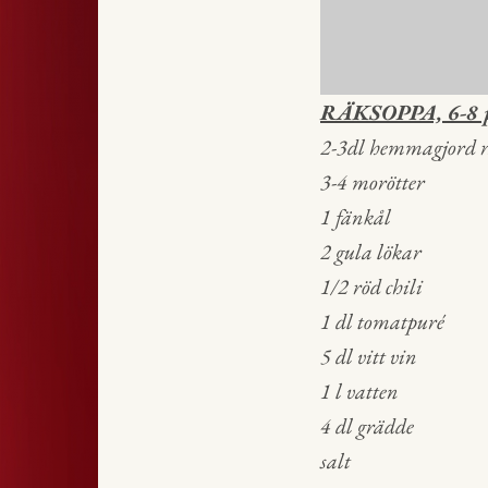
RÄKSOPPA, 6-8 p
2-3dl hemmagjord r
3-4 morötter
1 fänkål
2 gula lökar
1
/2 röd chili
1 dl tomatpuré
5 dl vitt vin
1 l vatten
4 dl grädde
salt