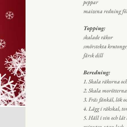
peppar
maizena redning för 
Topping:
skalade räkor
smörstekta krutonge
färsk dill
Beredning:
1. Skala räkorna och 
2. Skala morötterna 
3. Fräs fänkål, lök o
4. Lägg i räkskal, t
5. Häll i vin och lå
minuter, utan lock.