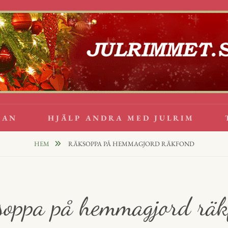
lappsrim
PPAR
GAN
HJÄLP ANDRA MED JULRIM
HEM
RÄKSOPPA PÅ HEMMAGJORD RÄKFOND
oppa på hemmagjord rä