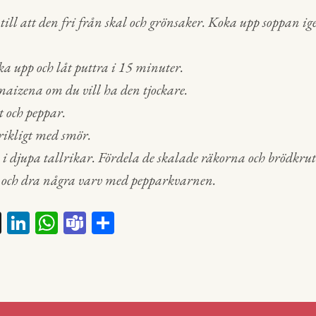
 till att den fri från skal och grönsaker. Koka upp soppan ige
ka upp och låt puttra i 15 minuter.
aizena om du vill ha den tjockare.
t och peppar.
 rikligt med smör.
 i djupa tallrikar. Fördela de skalade räkorna och brödkru
å och dra några varv med pepparkvarnen.
X
Li
W
Te
D
nk
ha
a
el
ed
ts
m
a
In
A
s
p