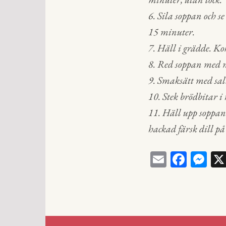
6. Sila soppan och se
15 minuter.
7. Häll i grädde. Ko
8. Red soppan med m
9. Smaksätt med sal
10. Stek brödbitar i
11. Häll upp soppan
hackad färsk dill p
E
Fa
M
m
ce
ess
ail
bo
en
ok
ge
r