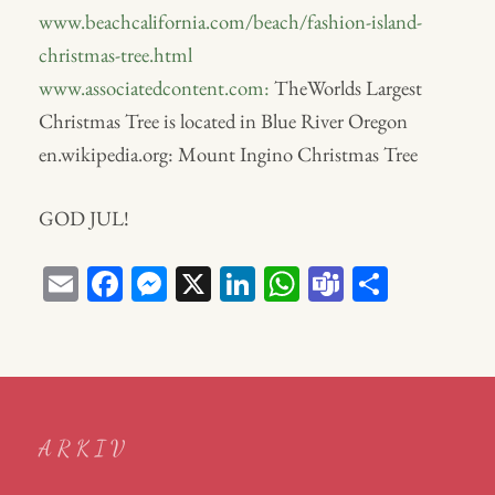
www.beachcalifornia.com/beach/fashion-island-
christmas-tree.html
www.associatedcontent.com:
TheWorlds Largest
Christmas Tree is located in Blue River Oregon
en.wikipedia.org: Mount Ingino Christmas Tree
GOD JUL!
E
Fa
M
X
Li
W
Te
D
m
ce
ess
nk
ha
a
el
ail
bo
en
ed
ts
m
a
ok
ge
In
A
s
r
p
ARKIV
p