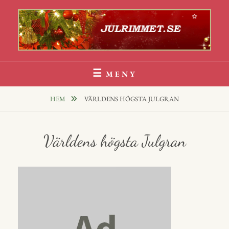
Hoppa
till
innehåll
Julrim Och Julklappsrim
1000 TALS JULRIM TILL DINA JULKLAPPAR
MENY
HEM
VÄRLDENS HÖGSTA JULGRAN
Världens högsta Julgran