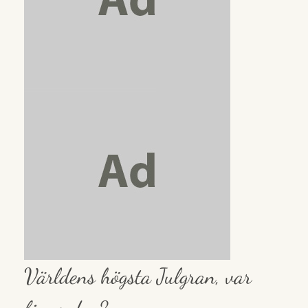
Världens högsta Julgran, var