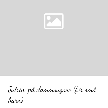
Julrim på dammsugare (för små
barn)