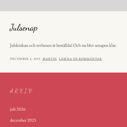
Julsenap
Julskinkan och revbenen är beställda! Och nu blev senapen klar.
PUBLICERAT
AV
DECEMBER 4, 2013
MARTIN
LÄMNA EN KOMMENTAR
ARKIV
juli 2026
december 2025