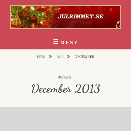
Hoppa
till
innehåll
Julrim Och Julklappsrim
1000 TALS JULRIM TILL DINA JULKLAPPAR
MENY
HEM
2013
DECEMBER
MÅNAD:
December 2013