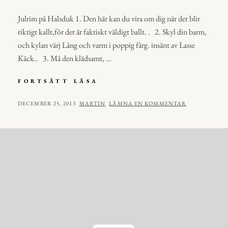
Julrim på Halsduk 1. Den här kan du vira om dig när det blir
riktigt kallt,för det är faktiskt väldigt ballt. . 2. Skyl din barm,
och kylan värj Lång och varm i poppig färg. insänt av Lasse
Käck.. 3. Må den klädsamt, …
JULRIM
FORTSÄTT LÄSA
PÅ
HALSDUK
PUBLICERAT
AV
DECEMBER 25, 2013
MARTIN
LÄMNA EN KOMMENTAR