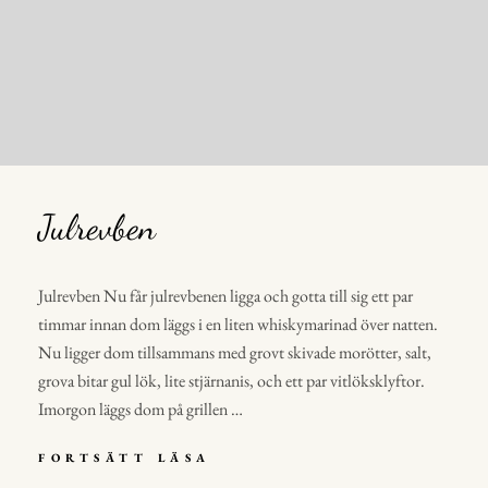
Julrevben
Julrevben Nu får julrevbenen ligga och gotta till sig ett par
timmar innan dom läggs i en liten whiskymarinad över natten.
Nu ligger dom tillsammans med grovt skivade morötter, salt,
grova bitar gul lök, lite stjärnanis, och ett par vitlöksklyftor.
Imorgon läggs dom på grillen …
JULREVBEN
FORTSÄTT LÄSA