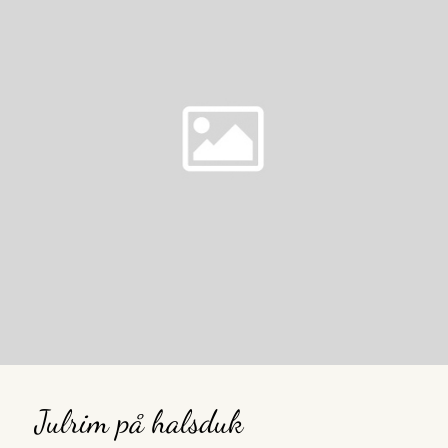
Julrim på halsduk