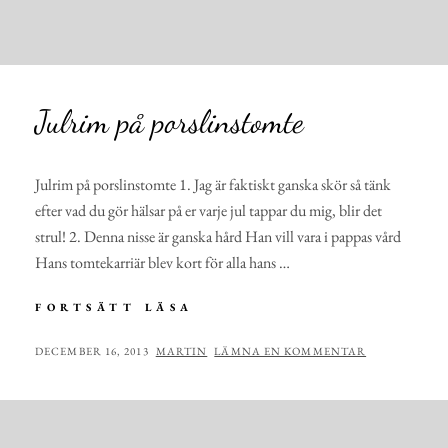
Julrim på porslinstomte
Julrim på porslinstomte 1. Jag är faktiskt ganska skör så tänk
efter vad du gör hälsar på er varje jul tappar du mig, blir det
strul! 2. Denna nisse är ganska hård Han vill vara i pappas vård
Hans tomtekarriär blev kort för alla hans …
JULRIM
FORTSÄTT LÄSA
PÅ
PORSLINSTOMTE
PUBLICERAT
AV
DECEMBER 16, 2013
MARTIN
LÄMNA EN KOMMENTAR