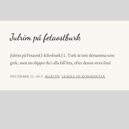
Julrim på fetaostburk
Julrim på Fetaost(1-kilosburk) 1. Turk är inte detsamma som
grek, men nu slipper du i alla fall leta, efter denna stora feta!
PUBLICERAT
AV
DECEMBER 22, 2013
MARTIN
LÄMNA EN KOMMENTAR