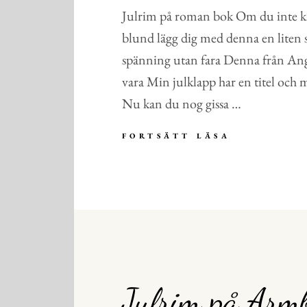
Julrim på roman bok Om du inte ka
blund lägg dig med denna en liten 
spänning utan fara Denna från Ange
vara Min julklapp har en titel och 
Nu kan du nog gissa …
JULRIM
FORTSÄTT LÄSA
PÅ
ROMAN
BOK
Julrim på Arm