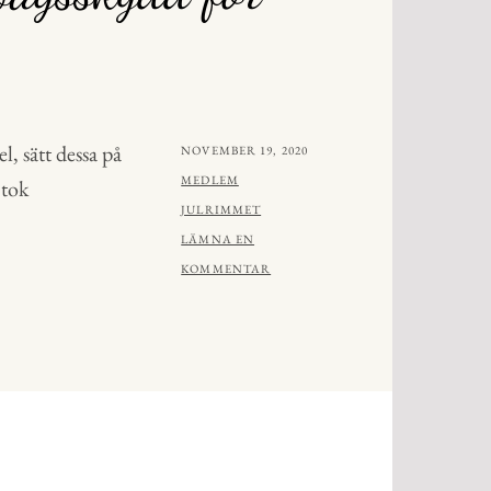
l, sätt dessa på
PUBLICERAT
NOVEMBER 19, 2020
AV
MEDLEM
 tok
JULRIMMET
LÄMNA EN
KOMMENTAR