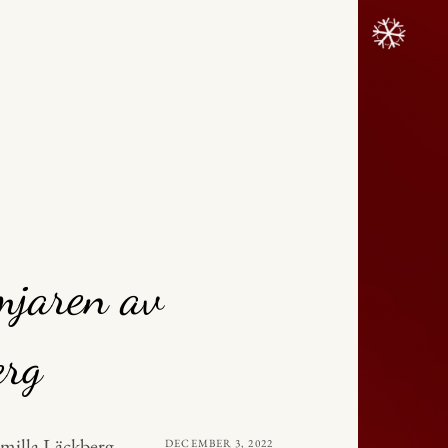
mjaren av
erg
milla Läckberg
PUBLICERAT
DECEMBER 3, 2022