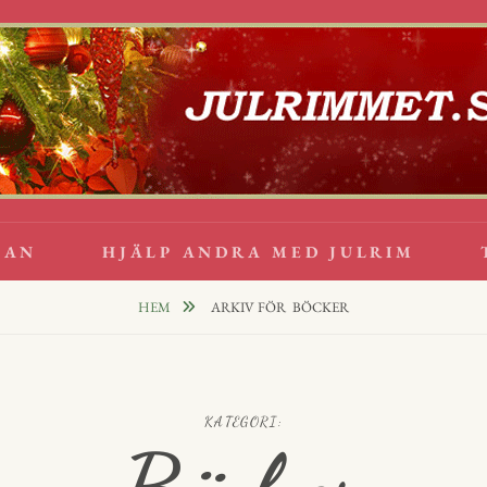
lappsrim
PPAR
GAN
HJÄLP ANDRA MED JULRIM
HEM
ARKIV FÖR
BÖCKER
KATEGORI: