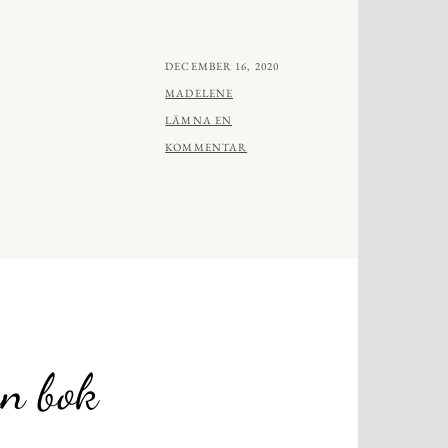
PUBLICERAT
DECEMBER 16, 2020
AV
MADELENE
LÄMNA EN
KOMMENTAR
an bok