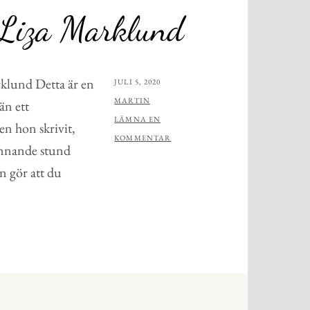
 Liza Marklund
klund Detta är en
PUBLICERAT
JULI 5, 2020
AV
MARTIN
än ett
LÄMNA EN
en hon skrivit,
KOMMENTAR
pännande stund
 gör att du