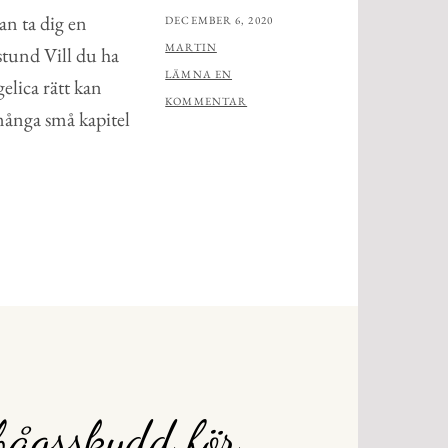
n ta dig en
PUBLICERAT
DECEMBER 6, 2020
AV
MARTIN
stund Vill du ha
LÄMNA EN
lica rätt kan
KOMMENTAR
många små kapitel
bågsskydd för