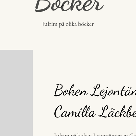
Böcker
Julrim på olika böcker
Boken Lejontä
Camilla Läckb
Julrim på boken Lejontämjaren Ca