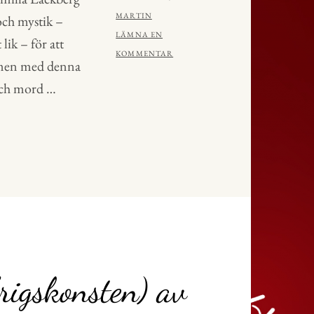
AV
MARTIN
och mystik –
LÄMNA EN
lik – för att
KOMMENTAR
– men med denna
 och mord …
JAREN
igskonsten) av