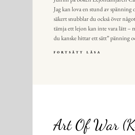
Jag kan lova en stund av spänning 
säkert snubblar du också över något 
tämja ett lejon kan inte vara lätt 
du kanske hittar ett sätt” pänning
BOKEN
FORTSÄTT LÄSA
LEJONTÄM
AV
CAMILLA
LÄCKBERG
Art Of War (Kr