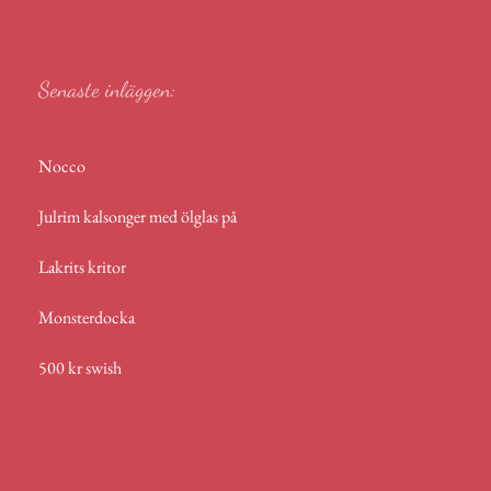
r
p
p
Senaste inläggen:
Nocco
Julrim kalsonger med ölglas på
Lakrits kritor
Monsterdocka
500 kr swish