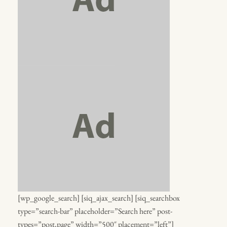
[wp_google_search] [siq_ajax_search] [siq_searchbox
type=”search-bar” placeholder=”Search here” post-
types=”post,page” width=”500″ placement=”left”]