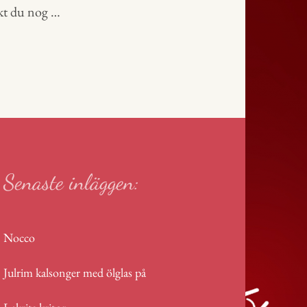
kt du nog …
Senaste inläggen:
Nocco
Julrim kalsonger med ölglas på