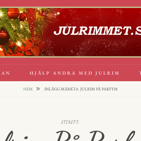
lappsrim
PPAR
GAN
HJÄLP ANDRA MED JULRIM
HEM
INLÄGG MÄRKTA
JULRIM PÅ PARFYM
ETIKETT: