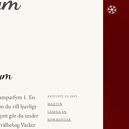
ym
fym
damparfym 1. En
PUBLICERAT
AUGUSTI 13, 2013
AV
MARTIN
m du vill ljuvligt
LÄMNA EN
gott gör du under
KOMMENTAR
 välbehag Vacker