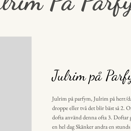
ulrim På Parf
Julrim på Par
Julrim på parfym, Julrim på herr/
droppe eller två det blir bäst så 2. O
dofta använd denna ofta 3. Doftar 
en hel dag Skänker andra en stunds