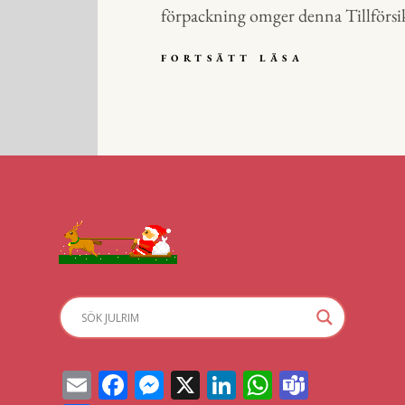
förpackning omger denna Tillförsi
JULRIM
FORTSÄTT LÄSA
PÅ
PARFYM
E
Fa
M
X
Li
W
Te