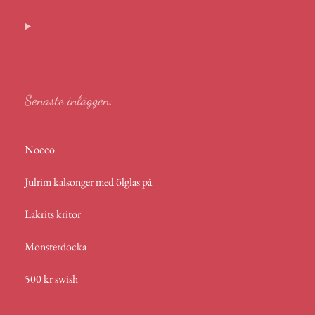
ok
ge
In
A
s
r
p
p
Senaste inläggen:
Nocco
Julrim kalsonger med ölglas på
Lakrits kritor
Monsterdocka
500 kr swish