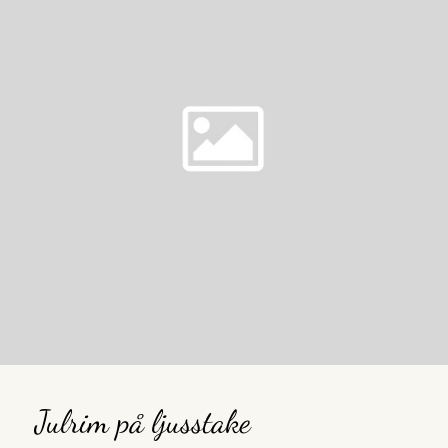
Julrim på ljusstake