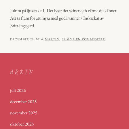
Julrim på ljusstake 1. Det lyser det skiner och värme du känner
Att ta fram för att mysa med goda vänner / Inskickat av
Britt.ingegerd
PUBLICERAT
AV
DECEMBER 21, 2016
MARTIN
LÄMNA EN KOMMENTAR
ARKIV
juli 2026
december 2025
november 2025
oktober 2025