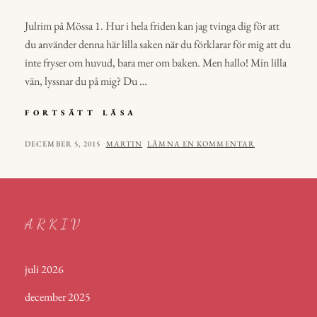
Julrim på Mössa 1. Hur i hela friden kan jag tvinga dig för att
du använder denna här lilla saken när du förklarar för mig att du
inte fryser om huvud, bara mer om baken. Men hallo! Min lilla
vän, lyssnar du på mig? Du …
JULRIM
FORTSÄTT LÄSA
PÅ
MÖSSA
PUBLICERAT
AV
DECEMBER 5, 2015
MARTIN
LÄMNA EN KOMMENTAR
ARKIV
juli 2026
december 2025