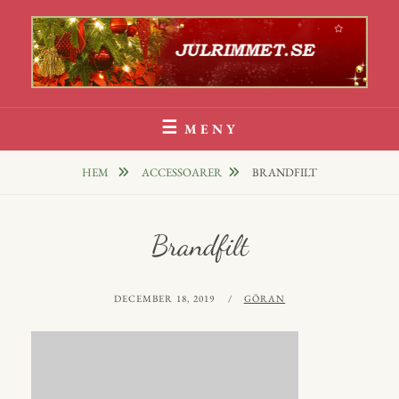
Hoppa
till
innehåll
Julrim Och Julklappsrim
1000 TALS JULRIM TILL DINA JULKLAPPAR
MENY
HEM
ACCESSOARER
BRANDFILT
Brandfilt
PUBLICERAT
AV
DECEMBER 18, 2019
GÖRAN