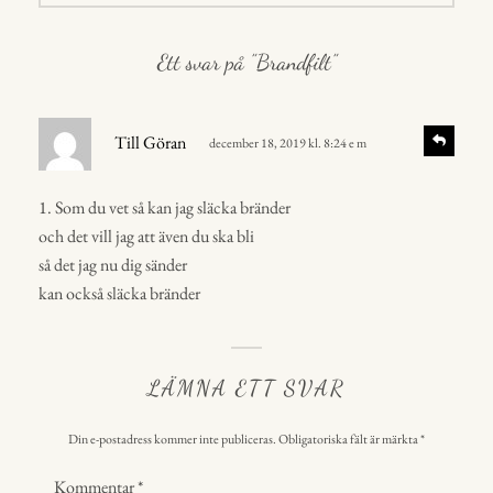
Ett svar på ”Brandfilt”
s
S
Till Göran
december 18, 2019 kl. 8:24 e m
v
k
a
r
r
1. Som du vet så kan jag släcka bränder
i
a
och det vill jag att även du ska bli
v
så det jag nu dig sänder
e
kan också släcka bränder
r
:
LÄMNA ETT SVAR
Din e-postadress kommer inte publiceras.
Obligatoriska fält är märkta
*
Kommentar
*