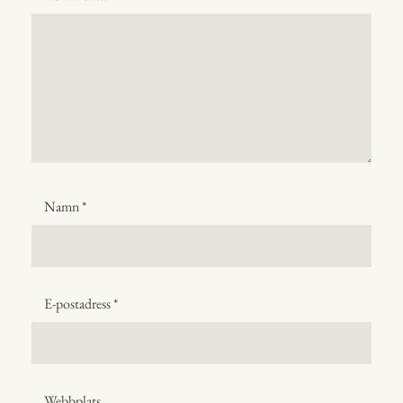
Namn
*
E-postadress
*
Webbplats