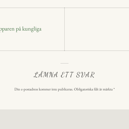
p
ering
paren på kungliga
LÄMNA ETT SVAR
Din e-postadress kommer inte publiceras.
Obligatoriska fält är märkta
*