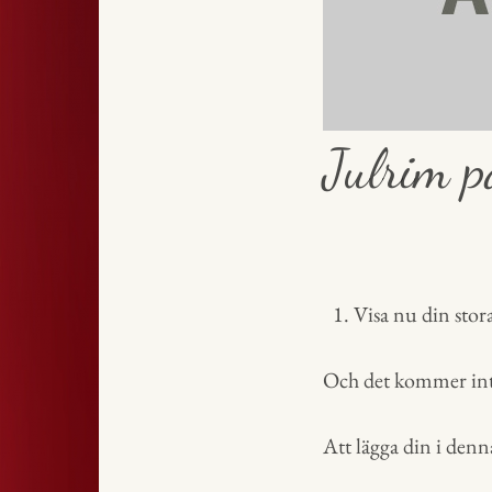
Julrim p
Visa nu din stor
Och det kommer int
Att lägga din i denna