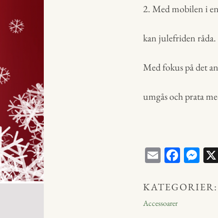
2. Med mobilen i en
kan julefriden råda.
Med fokus på det a
umgås och prata me
E
Fa
M
m
ce
ess
ail
bo
en
KATEGORIER:
ok
ge
Accessoarer
r