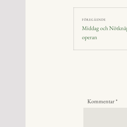
Inläggsnavig
FÖREGÅENDE
Föregående
Middag och Nötknäp
inlägg:
operan
Kommentar
*