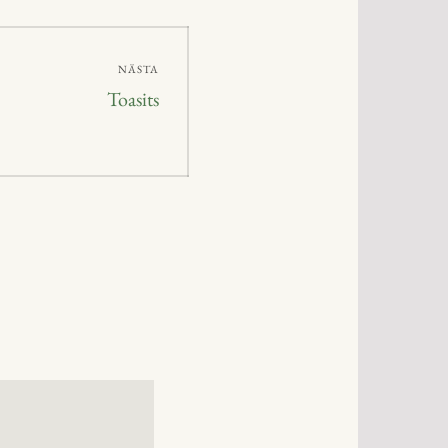
NÄSTA
Nästa
Toasits
inlägg: