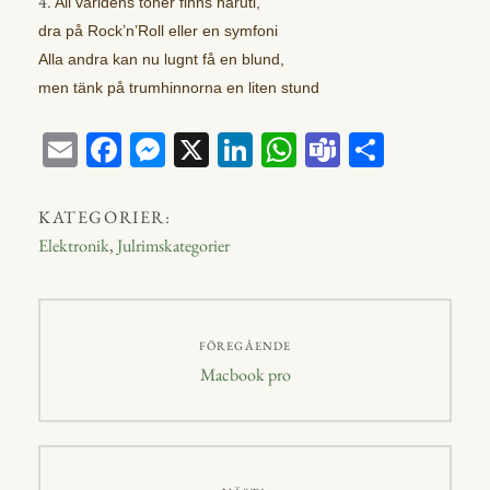
4.
All världens toner finns häruti,
dra på Rock’n’Roll eller en symfoni
Alla andra kan nu lugnt få en blund,
men tänk på trumhinnorna en liten stund
E
Fa
M
X
Li
W
Te
D
m
ce
ess
nk
ha
a
el
ail
bo
en
ed
ts
m
a
KATEGORIER:
ok
ge
In
A
s
Elektronik
,
Julrimskategorier
r
p
p
Inläggsnavigering
FÖREGÅENDE
Föregående
Macbook pro
inlägg: