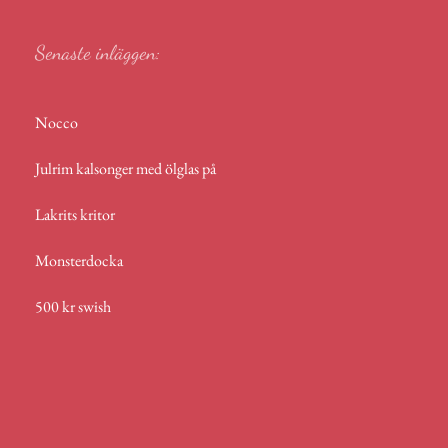
p
Senaste inläggen:
Nocco
Julrim kalsonger med ölglas på
Lakrits kritor
Monsterdocka
500 kr swish