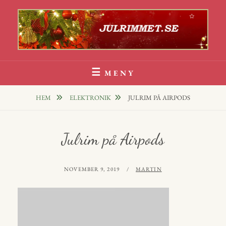
Hoppa
till
innehåll
Julrim Och Julklappsrim
1000 TALS JULRIM TILL DINA JULKLAPPAR
MENY
HEM
ELEKTRONIK
JULRIM PÅ AIRPODS
Julrim på Airpods
PUBLICERAT
AV
NOVEMBER 9, 2019
MARTIN