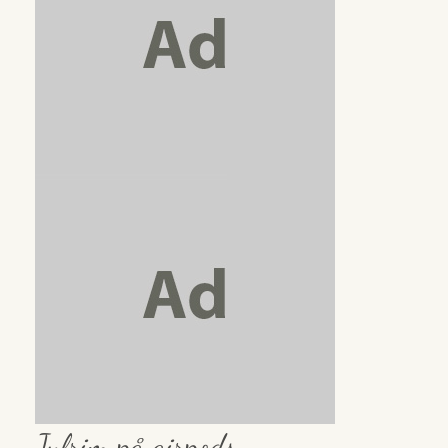
Julrim på airpods