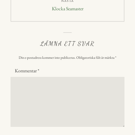
NÄSTA
Nästa
Klocka Seamaster
inlägg:
LÄMNA ETT SVAR
Din e-postadress kommer inte publiceras.
Obligatoriska fält är märkta
*
Kommentar
*