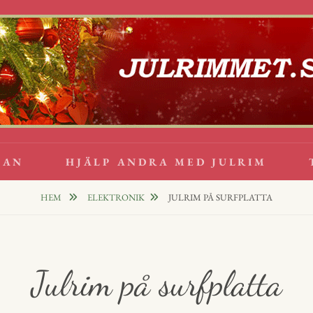
lappsrim
PPAR
GAN
HJÄLP ANDRA MED JULRIM
HEM
ELEKTRONIK
JULRIM PÅ SURFPLATTA
Julrim på surfplatta