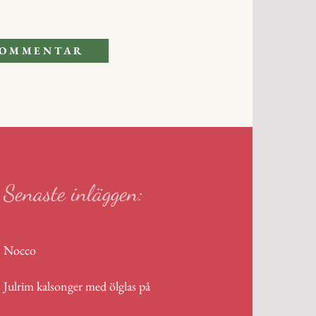
Senaste inläggen:
Nocco
Julrim kalsonger med ölglas på