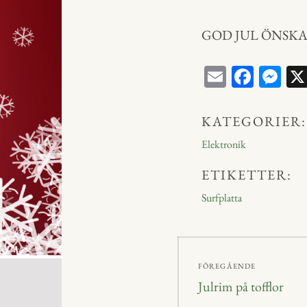
GOD JUL ÖNSKA
E
Fa
M
m
ce
ess
ail
bo
en
KATEGORIER:
ok
ge
Elektronik
r
ETIKETTER:
Surfplatta
Inläggsnavig
FÖREGÅENDE
Föregående
Julrim på tofflor