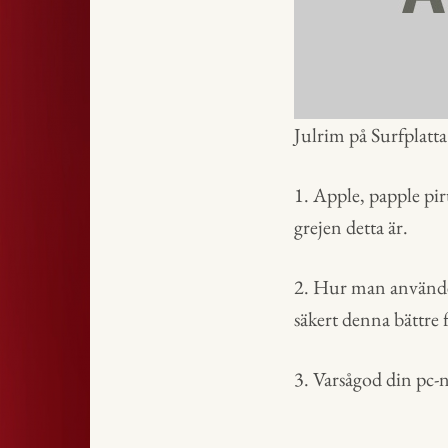
Julrim på Surfplatta
1. Apple, papple pi
grejen detta är.
2. Hur man använder 
säkert denna bättre f
3. Varsågod din pc-