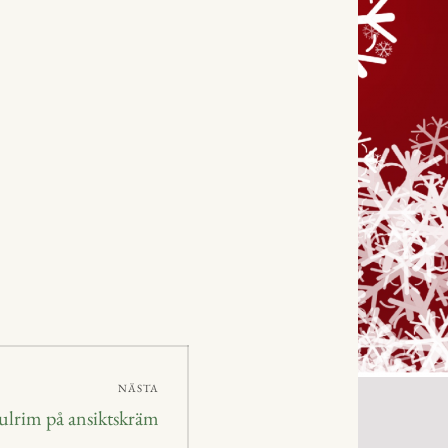
NÄSTA
ästa
ulrim på ansiktskräm