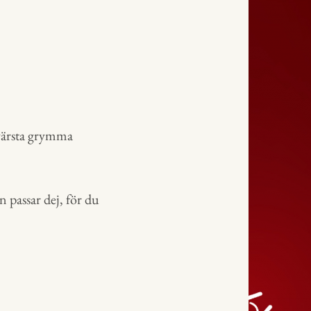
 värsta grymma
n passar dej, för du