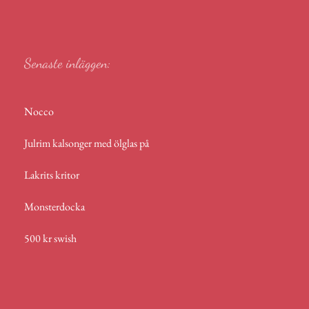
r
p
p
Senaste inläggen:
Nocco
Julrim kalsonger med ölglas på
Lakrits kritor
Monsterdocka
500 kr swish