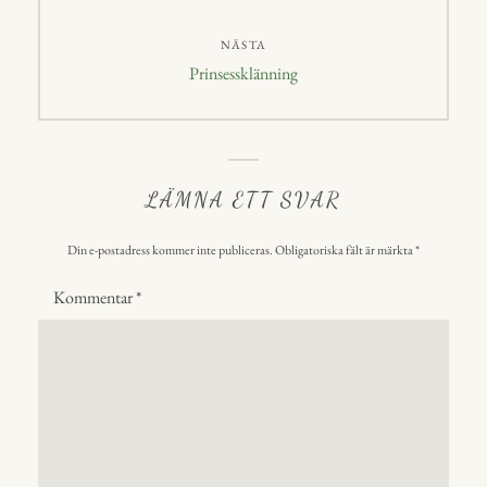
NÄSTA
Nästa
Prinsessklänning
inlägg:
LÄMNA ETT SVAR
Din e-postadress kommer inte publiceras.
Obligatoriska fält är märkta
*
Kommentar
*