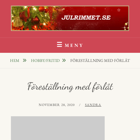
Hoppa
till
innehåll
Julrim Och Julklappsrim
1000 TALS JULRIM TILL DINA JULKLAPPAR
MENY
HEM
HOBBY/FRITID
FÖRESTÄLLNING MED FÖRLÅT
Föreställning med förlåt
PUBLICERAT
AV
NOVEMBER 28, 2020
SANDRA