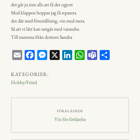
det går ju inte alls att få det ogjort
Med klappen hoppas jag få reparera
det där med föreställning, vin med mera
Så att vi lätt kan umgås med varandra
Till mamma ifrån dottern Sandra
E
Fa
M
X
Li
W
Te
D
m
ce
ess
nk
ha
a
el
ail
bo
en
ed
ts
m
a
KATEGORIER:
ok
ge
In
A
s
Hobby/Fritid
r
p
p
Inläggsnavigering
FÖREGÅENDE
Föregående
Vin för förlåtelse
inlägg: