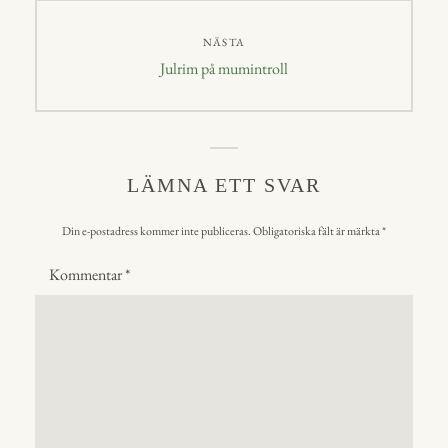
NÄSTA
Nästa
Julrim på mumintroll
inlägg:
LÄMNA ETT SVAR
Din e-postadress kommer inte publiceras.
Obligatoriska fält är märkta
*
Kommentar
*