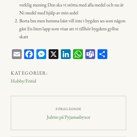
verklig mening Den ska vi stötta med alla medel och nu är
Ni medel med hjälp av min sedel
Borta bra men hemma bäst vill inte i bygden ses som någon
gäst En liten lapp som visar att vi tillhör bygdens gyllne
skatt
E
Fa
M
X
Li
W
Te
D
m
ce
ess
nk
ha
a
el
ail
bo
en
ed
ts
m
a
KATEGORIER:
ok
ge
In
A
s
Hobby/Fritid
r
p
p
Inläggsnavigering
FÖREGÅENDE
Föregående
Julrim på Pyjamasbyxor
inlägg: