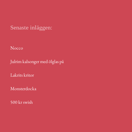
r
p
p
Senaste inläggen:
Nocco
Julrim kalsonger med ölglas på
Lakrits kritor
Monsterdocka
500 kr swish