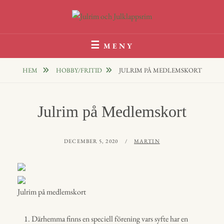
Hoppa
till
innehåll
1000 TALS JULRIM TILL DINA JULKLAPPAR
Julrim Och Julklappsrim
MENY
HEM
HOBBY/FRITID
JULRIM PÅ MEDLEMSKORT
Julrim på Medlemskort
PUBLICERAT
AV
DECEMBER 5, 2020
MARTIN
Julrim på medlemskort
Därhemma finns en speciell förening vars syfte har en