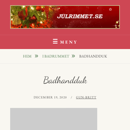
Hoppa
till
innehåll
Julrim Och Julklappsrim
1000 TALS JULRIM TILL DINA JULKLAPPAR
MENY
HEM
I BADRUMMET
BADHANDDUK
Badhandduk
PUBLICERAT
AV
DECEMBER 19, 2020
GUN-BRITT