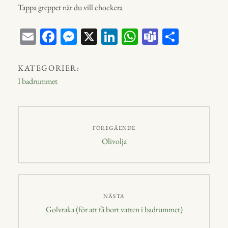
Tappa greppet när du vill chockera
E
Fa
M
X
Li
W
Te
D
m
ce
ess
nk
ha
a
el
ail
bo
en
ed
ts
m
a
KATEGORIER:
ok
ge
In
A
s
I badrummet
r
p
p
Inläggsnavigering
FÖREGÅENDE
Föregående
Olivolja
inlägg:
NÄSTA
Nästa
Golvraka (för att få bort vatten i badrummet)
inlägg: