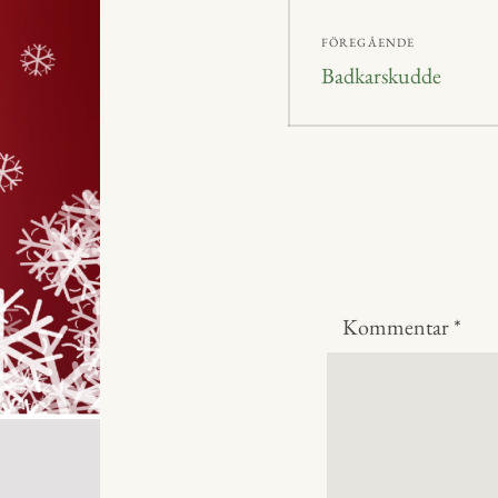
Inläggsnavig
FÖREGÅENDE
Föregående
Badkarskudde
inlägg:
Kommentar
*