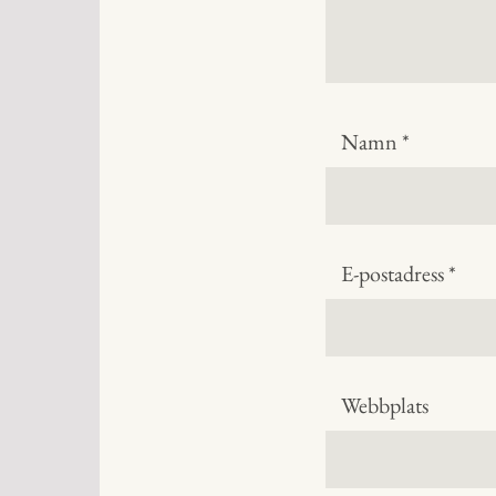
Namn
*
E-postadress
*
Webbplats