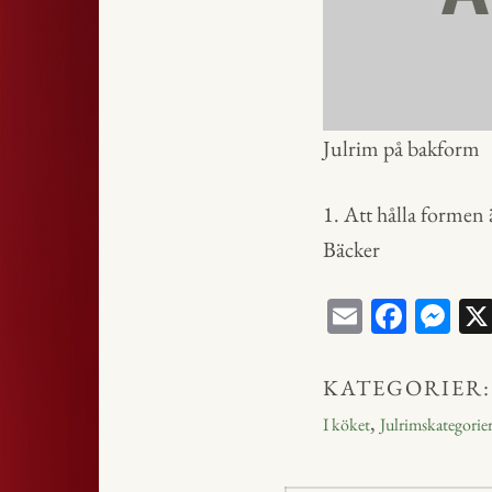
Julrim på bakform
1. Att hålla formen ä
Bäcker
E
Fa
M
m
ce
ess
ail
bo
en
KATEGORIER:
ok
ge
,
I köket
Julrimskategorie
r