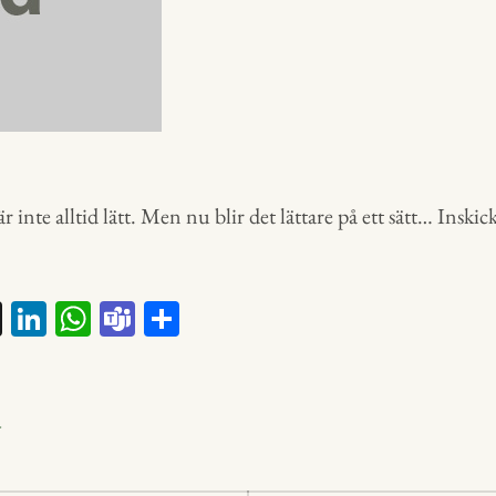
r inte alltid lätt. Men nu blir det lättare på ett sätt… Inskic
X
Li
W
Te
D
nk
ha
a
el
ed
ts
m
a
In
A
s
r
p
p