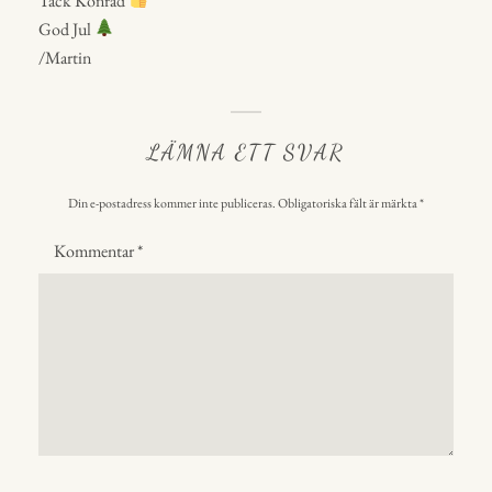
Tack Konrad
i
a
God Jul
v
/Martin
e
r
:
LÄMNA ETT SVAR
Din e-postadress kommer inte publiceras.
Obligatoriska fält är märkta
*
Kommentar
*