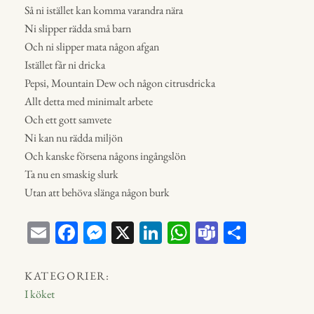
Så ni istället kan komma varandra nära
Ni slipper rädda små barn
Och ni slipper mata någon afgan
Istället får ni dricka
Pepsi, Mountain Dew och någon citrusdricka
Allt detta med minimalt arbete
Och ett gott samvete
Ni kan nu rädda miljön
Och kanske försena någons ingångslön
Ta nu en smaskig slurk
Utan att behöva slänga någon burk
E
Fa
M
X
Li
W
Te
D
m
ce
ess
nk
ha
a
el
ail
bo
en
ed
ts
m
a
KATEGORIER:
ok
ge
In
A
s
I köket