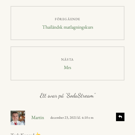
r
p
p
Inläggsnavigering
FÖREGÅENDE
Föregående
Thailändsk matlagningskurs
inlägg:
NÄSTA
Nästa
Mrs
inlägg:
Ett svar på ”SodaStream”
s
S
Martin
december 23, 2021 kl. 4:10 e m
v
k
a
r
r