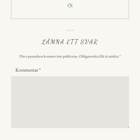
Nästa
Öl
inlägg:
LÄMNA ETT SVAR
Din e-postadress kommer inte publiceras.
Obligatoriska fält är märkta
*
Kommentar
*