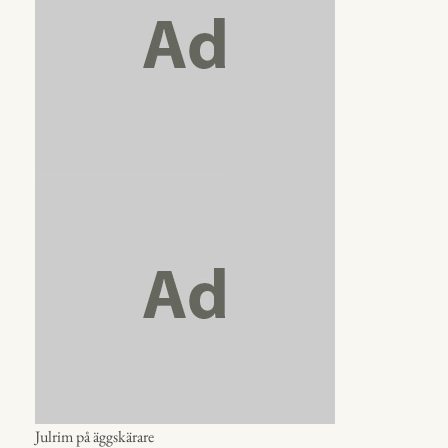
Julrim på äggskärare