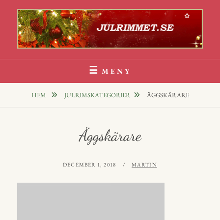
Hoppa
till
innehåll
Julrim Och Julklappsrim
1000 TALS JULRIM TILL DINA JULKLAPPAR
MENY
HEM
JULRIMSKATEGORIER
ÄGGSKÄRARE
Äggskärare
PUBLICERAT
AV
DECEMBER 1, 2018
MARTIN