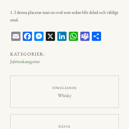
1. I denna placerar man en oval som sedan blir delad och väldigt
smal.
E
Fa
M
X
Li
W
Te
D
m
ce
ess
nk
ha
a
el
ail
bo
en
ed
ts
m
a
KATEGORIER:
ok
ge
In
A
s
Julrimskategorier
r
p
p
Inläggsnavigering
FÖREGÅENDE
Föregående
Whisky
inlägg:
NÄSTA