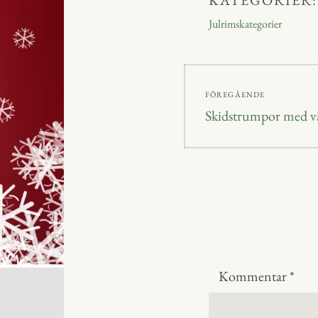
ok
ge
Julrimskategorier
r
Inläggsnavig
FÖREGÅENDE
Föregående
Skidstrumpor med vä
inlägg:
Kommentar
*