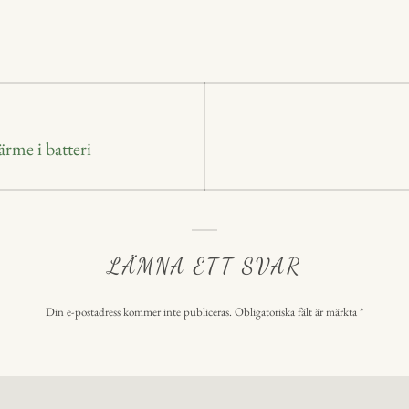
In
A
s
p
p
ering
rme i batteri
LÄMNA ETT SVAR
Din e-postadress kommer inte publiceras.
Obligatoriska fält är märkta
*