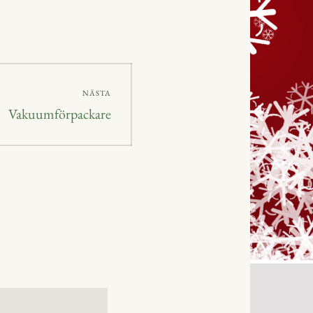
NÄSTA
Nästa
Vakuumförpackare
inlägg: