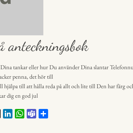
å anteckningsbok
 Dina tankar eller hur Du använder Dina slantar Telefonnu
acker penna, det hör till
hjälpa till att hålla reda på allt och lite till Den har färg oc
r dig en god jul
X
Li
W
Te
D
nk
ha
a
el
ed
ts
m
a