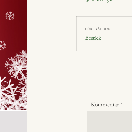
r
Inläggsnavig
FÖREGÅENDE
Föregående
Bestick
inlägg:
Kommentar
*