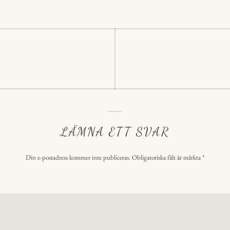
p
p
ering
LÄMNA ETT SVAR
Din e-postadress kommer inte publiceras.
Obligatoriska fält är märkta
*