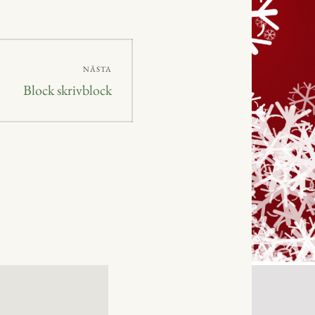
NÄSTA
Nästa
Block skrivblock
inlägg: