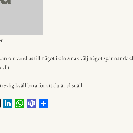
er
 kan omvandlas till något i din smak välj något spännande elle
 allt.
revlig kväll bara för att du är så snäll.
X
Li
W
Te
D
nk
ha
a
el
ed
ts
m
a
In
A
s