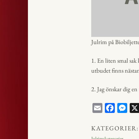
Julrim på Biobiljett
1. En liten smal sak
utbudet finns nästan
2. Jag önskar dig en t
E
Fa
M
m
ce
ess
ail
bo
en
KATEGORIER:
ok
ge
Julrimskategorier