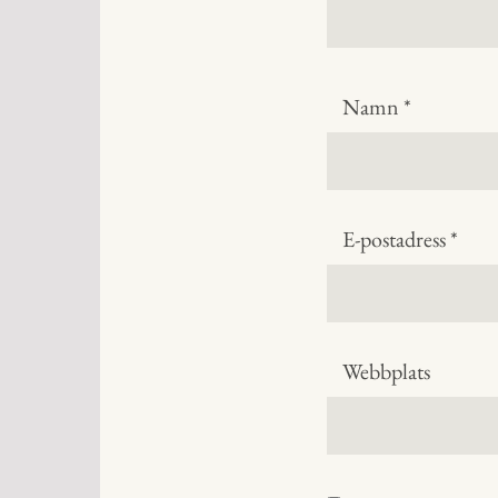
Namn
*
E-postadress
*
Webbplats