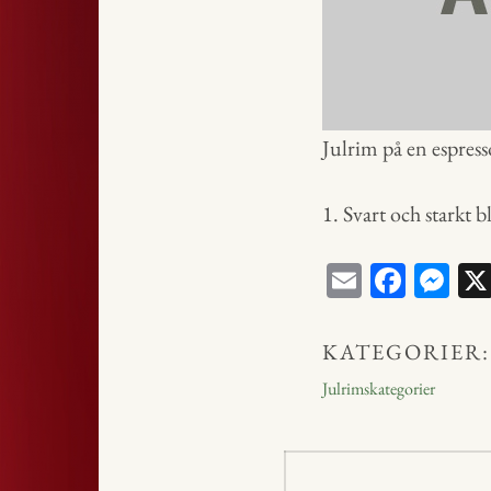
Julrim på en espres
1. Svart och starkt bl
E
Fa
M
m
ce
ess
ail
bo
en
KATEGORIER:
ok
ge
Julrimskategorier
r
Inläggsnavig