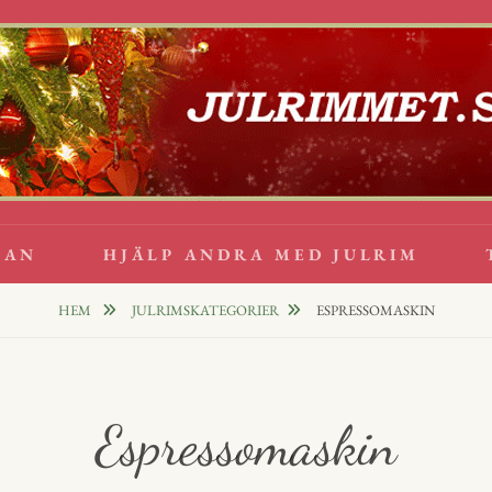
lappsrim
PPAR
GAN
HJÄLP ANDRA MED JULRIM
HEM
JULRIMSKATEGORIER
ESPRESSOMASKIN
Espressomaskin