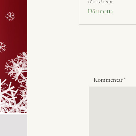
FÖREGÅENDE
Föregående
Dörrmatta
inlägg:
Kommentar
*