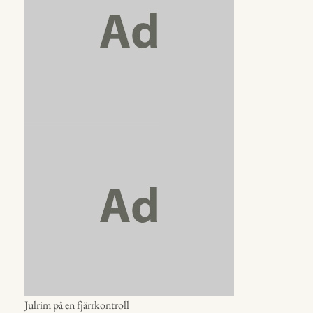
Julrim på en fjärrkontroll