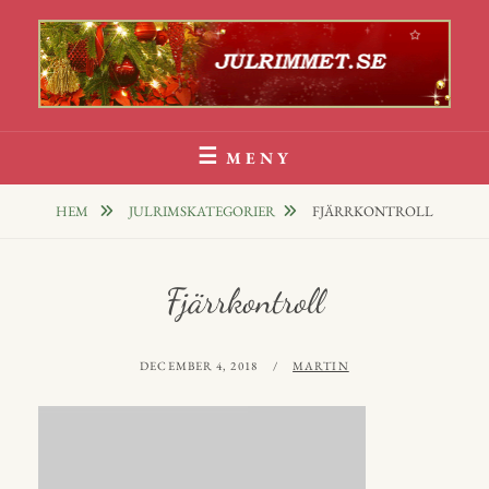
Hoppa
till
innehåll
Julrim Och Julklappsrim
1000 TALS JULRIM TILL DINA JULKLAPPAR
MENY
HEM
JULRIMSKATEGORIER
FJÄRRKONTROLL
Fjärrkontroll
PUBLICERAT
AV
DECEMBER 4, 2018
MARTIN