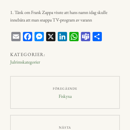
1. Tänk om Frank Zappa visste att hans namn idag skulle
innebära att man snappa TV-program av varann
E
Fa
M
X
Li
W
Te
D
m
ce
ess
nk
ha
a
el
ail
bo
en
ed
ts
m
a
KATEGORIER:
ok
ge
In
A
s
Julrimskategorier
r
p
p
Inläggsnavigering
FÖREGÅENDE
Föregående
Fiskyxa
inlägg:
NÄSTA