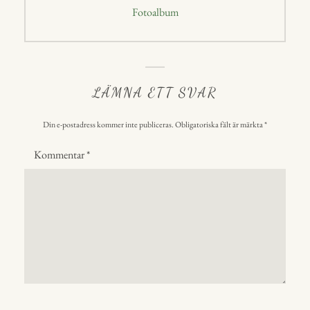
Nästa
Fotoalbum
inlägg:
LÄMNA ETT SVAR
Din e-postadress kommer inte publiceras.
Obligatoriska fält är märkta
*
Kommentar
*