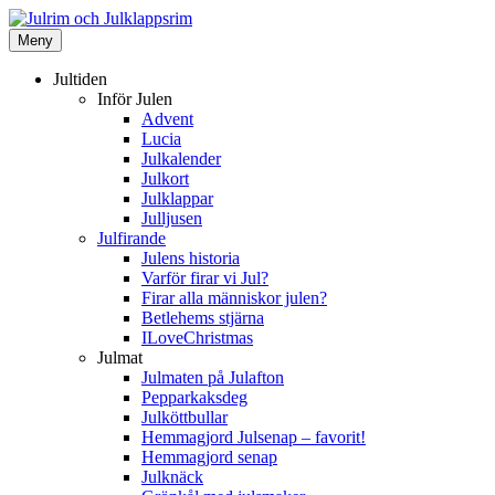
Hoppa
till
Meny
Julrim och Julklappsrim
innehåll
1000 tals Julrim till dina julklappar
Jultiden
Inför Julen
Advent
Lucia
Julkalender
Julkort
Julklappar
Julljusen
Julfirande
Julens historia
Varför firar vi Jul?
Firar alla människor julen?
Betlehems stjärna
ILoveChristmas
Julmat
Julmaten på Julafton
Pepparkaksdeg
Julköttbullar
Hemmagjord Julsenap – favorit!
Hemmagjord senap
Julknäck