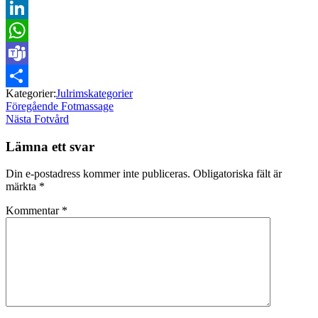
X
LinkedIn
WhatsApp
Teams
Kategorier:
Julrimskategorier
Dela
Inläggsnavigering
Föregående
Föregående
Fotmassage
Nästa
inlägg:
Nästa
Fotvård
inlägg:
Lämna ett svar
Din e-postadress kommer inte publiceras.
Obligatoriska fält är
märkta
*
Kommentar
*