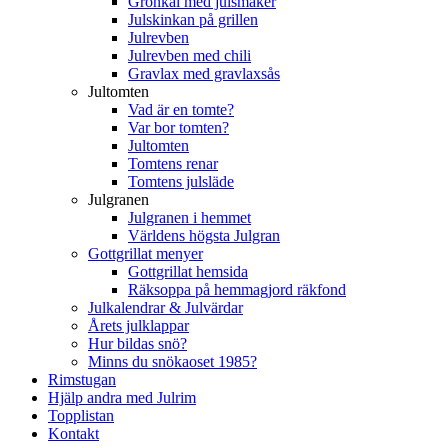
Grönkål med julsmaker
Julskinkan på grillen
Julrevben
Julrevben med chili
Gravlax med gravlaxsås
Jultomten
Vad är en tomte?
Var bor tomten?
Jultomten
Tomtens renar
Tomtens julsläde
Julgranen
Julgranen i hemmet
Världens högsta Julgran
Gottgrillat menyer
Gottgrillat hemsida
Räksoppa på hemmagjord räkfond
Julkalendrar & Julvärdar
Årets julklappar
Hur bildas snö?
Minns du snökaoset 1985?
Rimstugan
Hjälp andra med Julrim
Topplistan
Kontakt