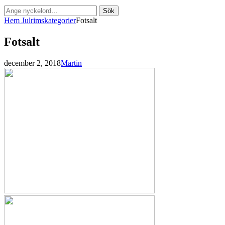
Sök
Sök
efter:
Hem
Julrimskategorier
Fotsalt
Fotsalt
Publicerat
av
december 2, 2018
Martin