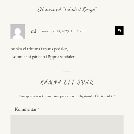
Ett svar på ”Fotvård Large”
s
S
ml
november 28, 2023 kl. 9:11 e m
v
k
a
r
r
nu ska vi trimma farsans pedaler,
i
a
i sommar så går han i öppna sandaler.
v
e
r
LÄMNA ETT SVAR
:
Din e-postadress kommer inte publiceras.
Obligatoriska fält är märkta
*
Kommentar
*