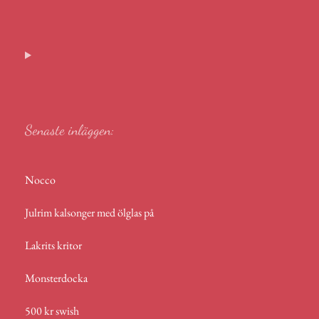
m
ce
ess
nk
ha
a
el
ail
bo
en
ed
ts
m
a
ok
ge
In
A
s
r
p
p
Senaste inläggen:
Nocco
Julrim kalsonger med ölglas på
Lakrits kritor
Monsterdocka
500 kr swish