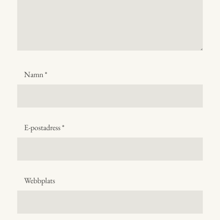
Namn
*
E-postadress
*
Webbplats