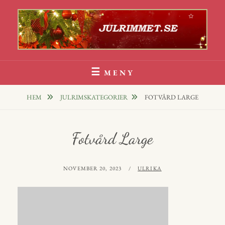
Hoppa
till
innehåll
Julrim Och Julklappsrim
1000 TALS JULRIM TILL DINA JULKLAPPAR
MENY
HEM
JULRIMSKATEGORIER
FOTVÅRD LARGE
Fotvård Large
PUBLICERAT
AV
NOVEMBER 20, 2023
ULRIKA