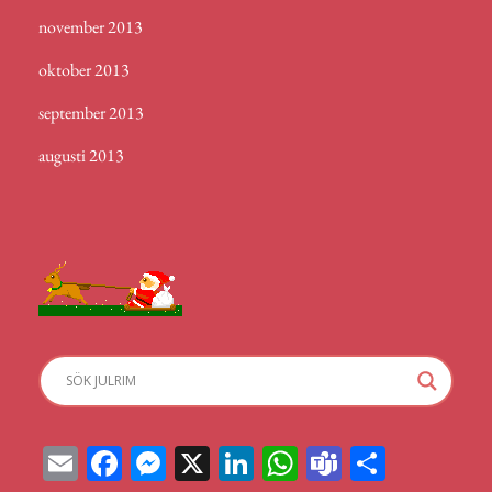
november 2013
oktober 2013
september 2013
augusti 2013
E
Fa
M
X
Li
W
Te
D