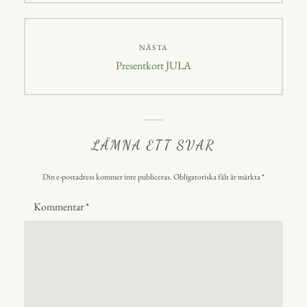
NÄSTA
Nästa
Presentkort JULA
inlägg:
LÄMNA ETT SVAR
Din e-postadress kommer inte publiceras.
Obligatoriska fält är märkta
*
Kommentar
*