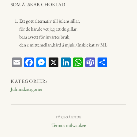
SOM ÄLSKAR CHOKLAD
Ett gott alternativ till julens sillar,
för de här,de vet jag att du gillar.
bara avsett för invärtes bruk,
den e mittemellan,hård å mjuk /Inskickat av ML
E
Fa
M
X
Li
W
Te
D
m
ce
ess
nk
ha
a
el
ail
bo
en
ed
ts
m
a
KATEGORIER:
ok
ge
In
A
s
Julrimskategorier
r
p
p
Inläggsnavigering
FÖREGÅENDE
Föregående
Termos milwaukee
inlägg: