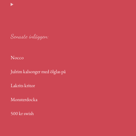
ok
ge
In
A
s
r
p
p
Senaste inläggen:
Nocco
Julrim kalsonger med ölglas på
Lakrits kritor
Monsterdocka
500 kr swish