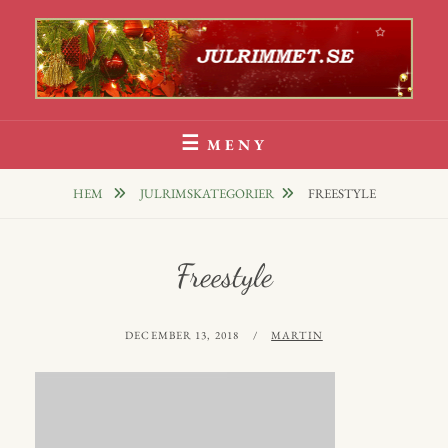
Hoppa
till
innehåll
Julrim Och Julklappsrim
1000 TALS JULRIM TILL DINA JULKLAPPAR
MENY
HEM
JULRIMSKATEGORIER
FREESTYLE
Freestyle
PUBLICERAT
AV
DECEMBER 13, 2018
MARTIN