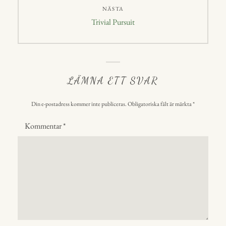
NÄSTA
Nästa
Trivial Pursuit
inlägg:
LÄMNA ETT SVAR
Din e-postadress kommer inte publiceras.
Obligatoriska fält är märkta
*
Kommentar
*