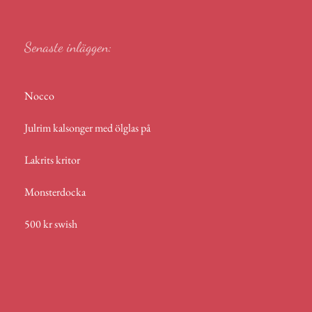
p
Senaste inläggen:
Nocco
Julrim kalsonger med ölglas på
Lakrits kritor
Monsterdocka
500 kr swish