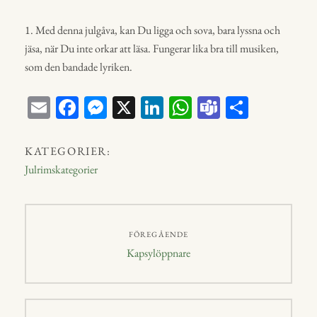
1. Med denna julgåva, kan Du ligga och sova, bara lyssna och
jäsa, när Du inte orkar att läsa. Fungerar lika bra till musiken,
som den bandade lyriken.
E
Fa
M
X
Li
W
Te
D
m
ce
ess
nk
ha
a
el
ail
bo
en
ed
ts
m
a
KATEGORIER:
ok
ge
In
A
s
Julrimskategorier
r
p
p
Inläggsnavigering
FÖREGÅENDE
Föregående
Kapsylöppnare
inlägg: