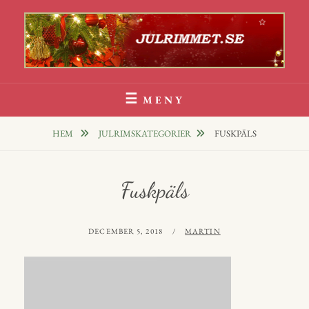
Hoppa
till
innehåll
Julrim Och Julklappsrim
1000 TALS JULRIM TILL DINA JULKLAPPAR
MENY
HEM
JULRIMSKATEGORIER
FUSKPÄLS
Fuskpäls
PUBLICERAT
AV
DECEMBER 5, 2018
MARTIN