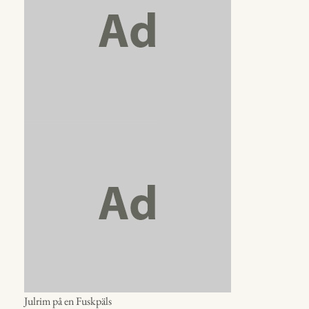
Julrim på en Fuskpäls