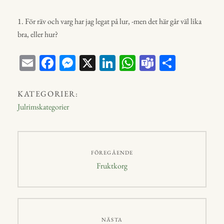
1. För räv och varg har jag legat på lur, -men det här går väl lika
bra, eller hur?
E
Fa
M
X
Li
W
Te
D
m
ce
ess
nk
ha
a
el
ail
bo
en
ed
ts
m
a
KATEGORIER:
ok
ge
In
A
s
Julrimskategorier
r
p
p
Inläggsnavigering
FÖREGÅENDE
Föregående
Fruktkorg
inlägg:
NÄSTA