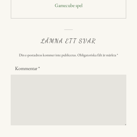
Nästa
Gamecube spel
inlägg:
LÄMNA ETT SVAR
Din e-postadress kommer inte publiceras.
Obligatoriska fält är märkta
*
Kommentar
*