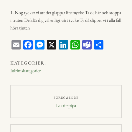
1. Nog tycker vi att det glappar lite mycke Ta de här och stoppa
i truten De klär dig väl enligt vårt tycke Ty då slipper vi i alla fall
höra tjuten
E
Fa
M
X
Li
W
Te
D
m
ce
ess
nk
ha
a
el
ail
bo
en
ed
ts
m
a
KATEGORIER:
ok
ge
In
A
s
Julrimskategorier
r
p
p
Inläggsnavigering
FÖREGÅENDE
Föregående
Lakritspipa
inlägg: