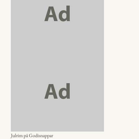
Julrim på Godisnappar