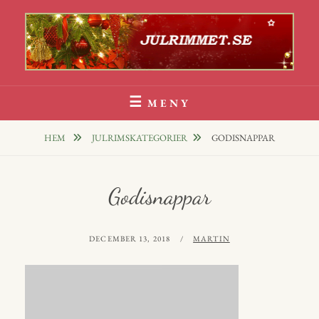
Hoppa
till
innehåll
Julrim Och Julklappsrim
1000 TALS JULRIM TILL DINA JULKLAPPAR
MENY
HEM
JULRIMSKATEGORIER
GODISNAPPAR
Godisnappar
PUBLICERAT
AV
DECEMBER 13, 2018
MARTIN