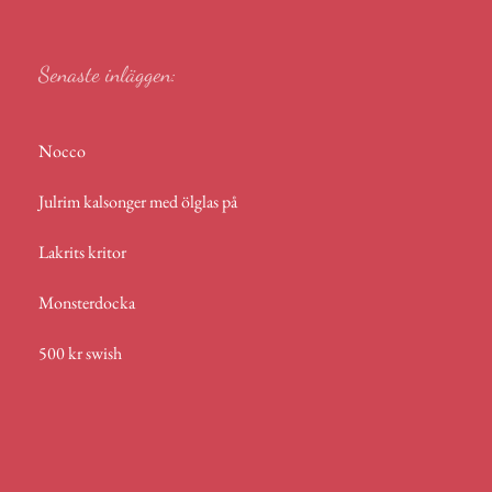
p
Senaste inläggen:
Nocco
Julrim kalsonger med ölglas på
Lakrits kritor
Monsterdocka
500 kr swish