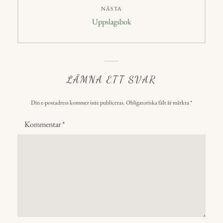
NÄSTA
Nästa
Uppslagsbok
inlägg:
LÄMNA ETT SVAR
Din e-postadress kommer inte publiceras.
Obligatoriska fält är märkta
*
Kommentar
*