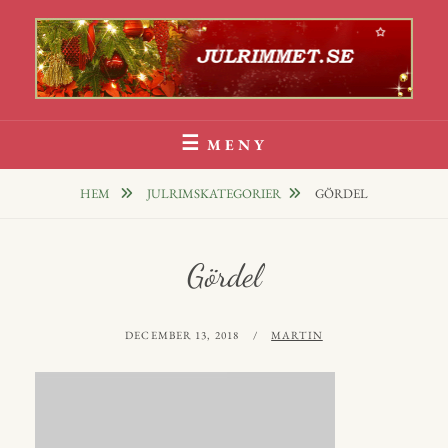
Hoppa
till
innehåll
Julrim Och Julklappsrim
1000 TALS JULRIM TILL DINA JULKLAPPAR
MENY
HEM
JULRIMSKATEGORIER
GÖRDEL
Gördel
PUBLICERAT
AV
DECEMBER 13, 2018
MARTIN