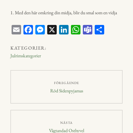
1. Med den här omkring din midja, blir du smal som en vidja
E
Fa
M
X
Li
W
Te
D
m
ce
ess
nk
ha
a
el
ail
bo
en
ed
ts
m
a
KATEGORIER:
ok
ge
In
A
s
Julrimskategorier
r
p
p
Inläggsnavigering
FÖREGÅENDE
Föregående
Röd Sidenpyjamas
inlägg:
NÄSTA
Nästa
Vågtandad Osthyvel