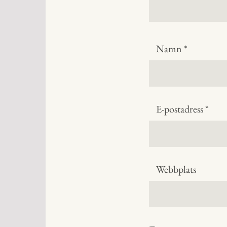
Namn
*
E-postadress
*
Webbplats