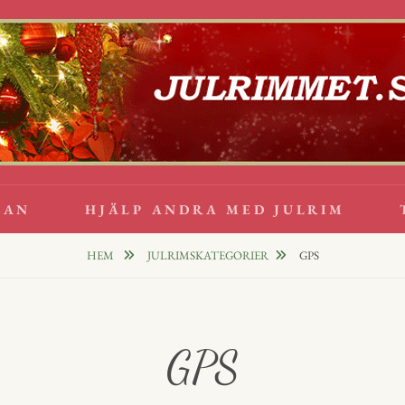
lappsrim
PPAR
GAN
HJÄLP ANDRA MED JULRIM
HEM
JULRIMSKATEGORIER
GPS
GPS