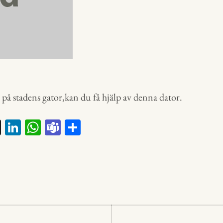
på stadens gator,kan du få hjälp av denna dator.
X
Li
W
Te
D
nk
ha
a
el
ed
ts
m
a
In
A
s
p
p
ering