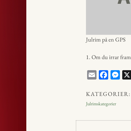
Julrim på en GPS
1. Om du irrar fram 
E
Fa
M
m
ce
ess
ail
bo
en
KATEGORIER:
ok
ge
Julrimskategorier
r
Inläggsnavig