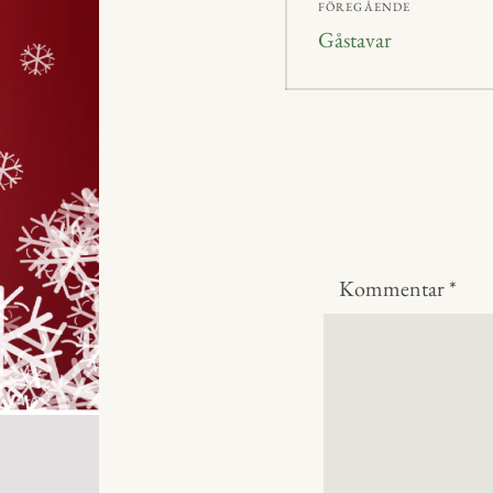
FÖREGÅENDE
Föregående
Gåstavar
inlägg:
Kommentar
*