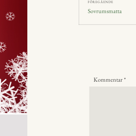
FÖREGÅENDE
Föregående
Sovrumsmatta
inlägg:
Kommentar
*