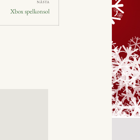
NÄSTA
Nästa
Xbox spelkonsol
inlägg: