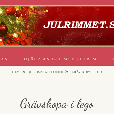
lappsrim
PPAR
GAN
HJÄLP ANDRA MED JULRIM
HEM
JULRIMSKATEGORIER
GRÄVSKOPA I LEGO
Grävskopa i lego