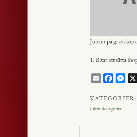
Julrim på grävskopa 
1. Bitar att sätta iho
E
Fa
M
m
ce
ess
ail
bo
en
KATEGORIER:
ok
ge
Julrimskategorier
r
Inläggsnavig