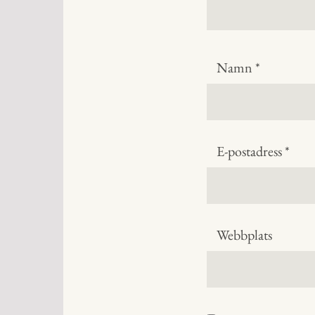
Namn
*
E-postadress
*
Webbplats