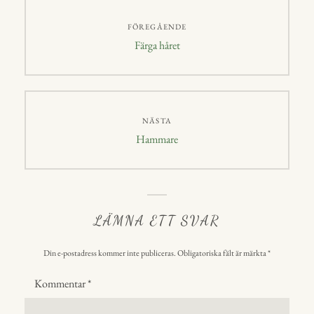
p
Inläggsnavigering
FÖREGÅENDE
Föregående
Färga håret
inlägg:
NÄSTA
Nästa
Hammare
inlägg:
LÄMNA ETT SVAR
Din e-postadress kommer inte publiceras.
Obligatoriska fält är märkta
*
Kommentar
*