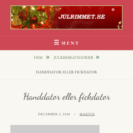
Hoppa
till
innehåll
Julrim Och Julklappsrim
1000 TALS JULRIM TILL DINA JULKLAPPAR
MENY
HEM
JULRIMSKATEGORIER
HANDDATOR ELLER FICKDATOR
Handdator eller fickdator
PUBLICERAT
AV
DECEMBER 5, 2018
MARTIN