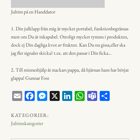
Julrim på en Handdator
1. Din julklapp från mig är mycket portabel, funktionbegränsas
mest om Du är inkapabel. Otroligt mycket rymms i produkten,
dock ej Din dagliga kvot av frukten. Kan Du nu gissa,eller ska
jag fler signaler skicka? t.ex. att den passar i Din ficka…
2. Till minneshjälp åt stackars pappa, då hjärnan hans har börjat
glappa! Gunnar Foss
E
Fa
M
X
Li
W
Te
D
m
ce
ess
nk
ha
a
el
ail
bo
en
ed
ts
m
a
KATEGORIER:
ok
ge
In
A
s
Julrimskategorier
r
p