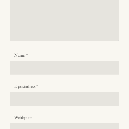
Namn
*
E-postadress
*
Webbplats