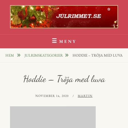
Hoppa
till
innehåll
Julrim Och Julklappsrim
1000 TALS JULRIM TILL DINA JULKLAPPAR
MENY
HEM
JULRIMSKATEGORIER
HODDIE – TRÖJA MED LUVA
Hoddie – Tröja med luva
PUBLICERAT
AV
NOVEMBER 14, 2020
MARTIN