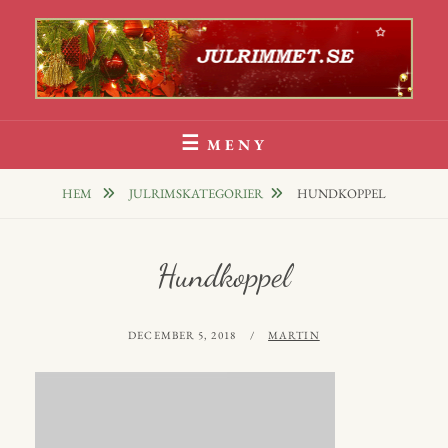
Hoppa
till
innehåll
Julrim Och Julklappsrim
1000 TALS JULRIM TILL DINA JULKLAPPAR
MENY
HEM
JULRIMSKATEGORIER
HUNDKOPPEL
Hundkoppel
PUBLICERAT
AV
DECEMBER 5, 2018
MARTIN