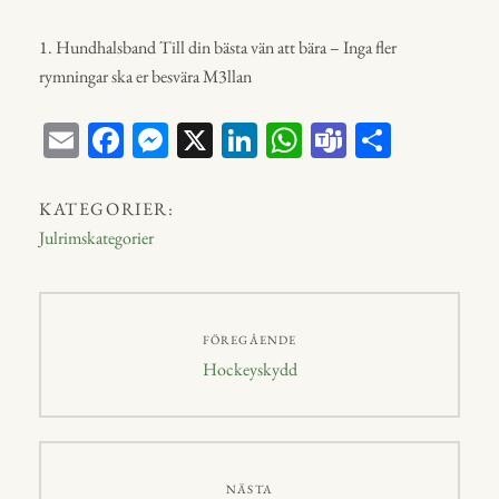
1. Hundhalsband Till din bästa vän att bära – Inga fler
rymningar ska er besvära M3llan
E
Fa
M
X
Li
W
Te
D
m
ce
ess
nk
ha
a
el
ail
bo
en
ed
ts
m
a
KATEGORIER:
ok
ge
In
A
s
Julrimskategorier
r
p
p
Inläggsnavigering
FÖREGÅENDE
Föregående
Hockeyskydd
inlägg:
NÄSTA