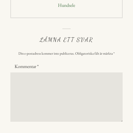
Nästa
Hundsele
inlägg:
LÄMNA ETT SVAR
Din e-postadress kommer inte publiceras.
Obligatoriska fält är märkta
*
Kommentar
*