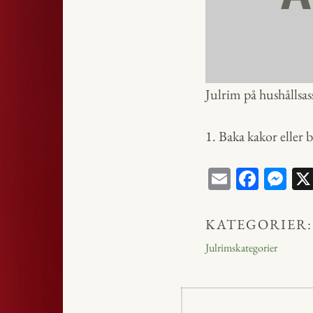
Julrim på hushållsas
1. Baka kakor eller 
E
Fa
M
m
ce
ess
ail
bo
en
KATEGORIER:
ok
ge
Julrimskategorier
r
Inläggsnavig