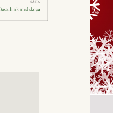
NÄSTA
Nästa
Bastuhink med skopa
inlägg: