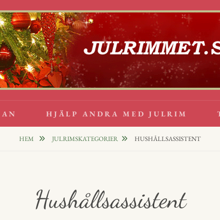
lappsrim
PPAR
GAN
HJÄLP ANDRA MED JULRIM
HEM
JULRIMSKATEGORIER
HUSHÅLLSASSISTENT
Hushållsassistent