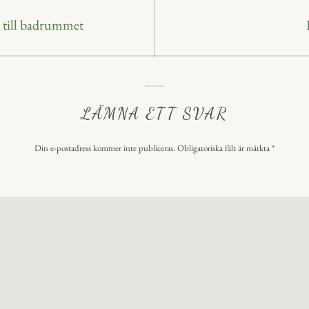
 till badrummet
LÄMNA ETT SVAR
Din e-postadress kommer inte publiceras.
Obligatoriska fält är märkta
*