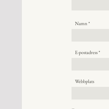
Namn
*
E-postadress
*
Webbplats