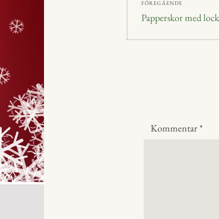
FÖREGÅENDE
Föregående
Papperskor med lock
inlägg:
Kommentar
*