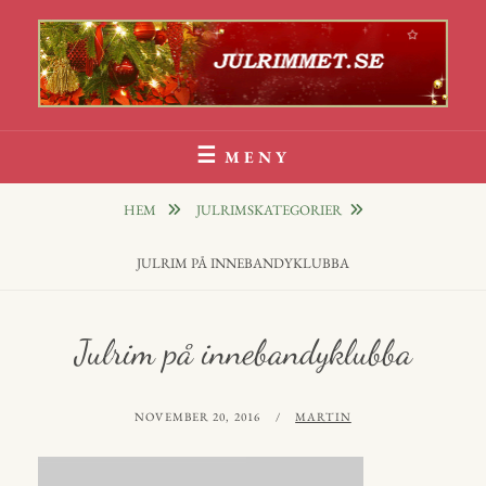
Hoppa
till
innehåll
Julrim Och Julklappsrim
1000 TALS JULRIM TILL DINA JULKLAPPAR
MENY
HEM
JULRIMSKATEGORIER
JULRIM PÅ INNEBANDYKLUBBA
Julrim på innebandyklubba
PUBLICERAT
AV
NOVEMBER 20, 2016
MARTIN