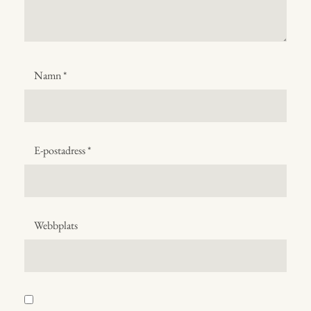
Namn
*
E-postadress
*
Webbplats