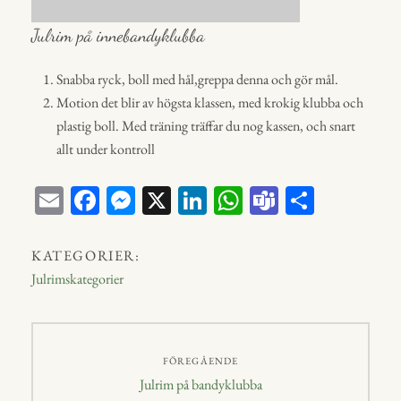
Julrim på innebandyklubba
Snabba ryck, boll med hål,greppa denna och gör mål.
Motion det blir av högsta klassen, med krokig klubba och
plastig boll. Med träning träffar du nog kassen, och snart
allt under kontroll
E
Fa
M
X
Li
W
Te
D
m
ce
ess
nk
ha
a
el
ail
bo
en
ed
ts
m
a
KATEGORIER:
ok
ge
In
A
s
Julrimskategorier
r
p
p
Inläggsnavigering
FÖREGÅENDE
Föregående
Julrim på bandyklubba