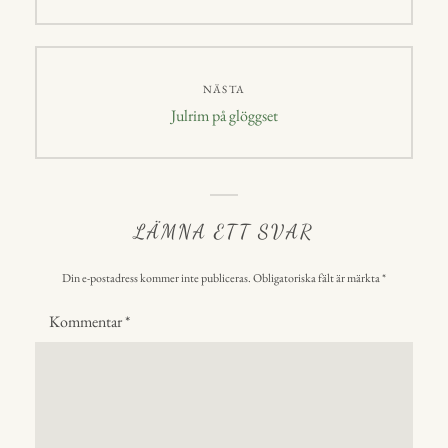
inlägg:
NÄSTA
Nästa
Julrim på glöggset
inlägg:
LÄMNA ETT SVAR
Din e-postadress kommer inte publiceras.
Obligatoriska fält är märkta
*
Kommentar
*