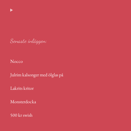
ok
ge
In
A
s
r
p
p
Senaste inläggen:
Nocco
Julrim kalsonger med ölglas på
Lakrits kritor
Monsterdocka
500 kr swish