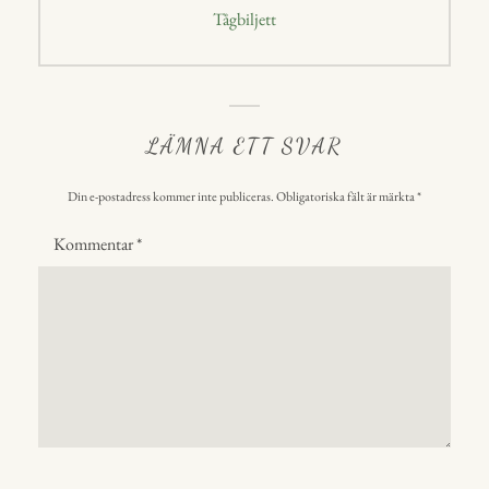
Nästa
Tågbiljett
inlägg:
LÄMNA ETT SVAR
Din e-postadress kommer inte publiceras.
Obligatoriska fält är märkta
*
Kommentar
*