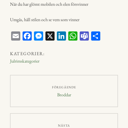
När du har glömt mobilen och elen försvinner
Umgås, håll stilen och se vem som vinner
E
Fa
M
X
Li
W
Te
D
m
ce
ess
nk
ha
a
el
ail
bo
en
ed
ts
m
a
KATEGORIER:
ok
ge
In
A
s
Julrimskategorier
r
p
p
Inläggsnavigering
FÖREGÅENDE
Föregående
Broddar
inlägg:
NÄSTA