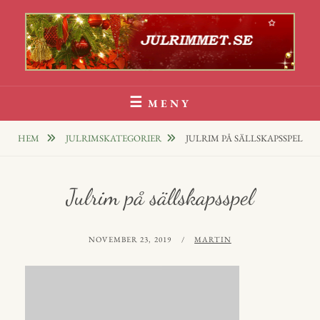
Hoppa
till
innehåll
Julrim Och Julklappsrim
1000 TALS JULRIM TILL DINA JULKLAPPAR
MENY
HEM
JULRIMSKATEGORIER
JULRIM PÅ SÄLLSKAPSSPEL
Julrim på sällskapsspel
PUBLICERAT
AV
NOVEMBER 23, 2019
MARTIN