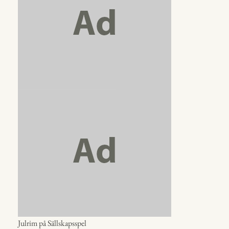
Julrim på Sällskapsspel