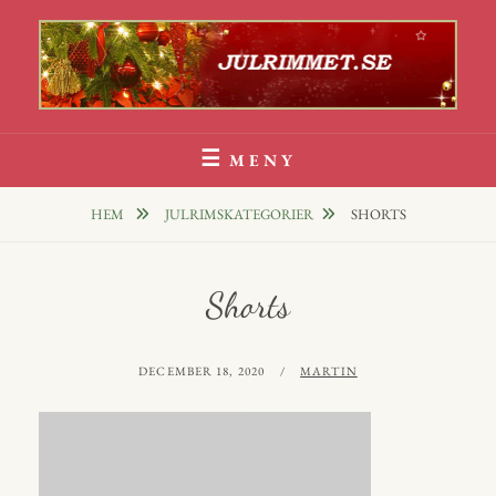
Hoppa
till
innehåll
Julrim Och Julklappsrim
1000 TALS JULRIM TILL DINA JULKLAPPAR
MENY
HEM
JULRIMSKATEGORIER
SHORTS
Shorts
PUBLICERAT
AV
DECEMBER 18, 2020
MARTIN