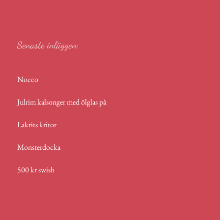
r
p
p
Senaste inläggen:
Nocco
Julrim kalsonger med ölglas på
Lakrits kritor
Monsterdocka
500 kr swish