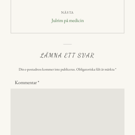
NÄSTA
Nästa
Julrim på medicin
inlägg:
LÄMNA ETT SVAR
Din e-postadress kommer inte publiceras.
Obligatoriska fält är märkta
*
Kommentar
*