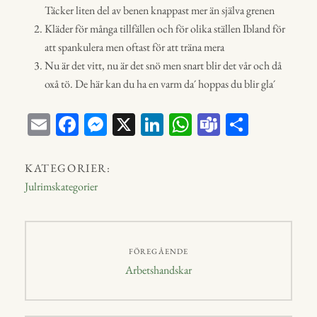
Täcker liten del av benen knappast mer än själva grenen
Kläder för många tillfällen och för olika ställen Ibland för
att spankulera men oftast för att träna mera
Nu är det vitt, nu är det snö men snart blir det vår och då
oxå tö. De här kan du ha en varm da´ hoppas du blir gla´
E
Fa
M
X
Li
W
Te
D
m
ce
ess
nk
ha
a
el
ail
bo
en
ed
ts
m
a
KATEGORIER:
ok
ge
In
A
s
Julrimskategorier
r
p
p
Inläggsnavigering
FÖREGÅENDE
Föregående
Arbetshandskar
inlägg: