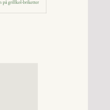
 på grillkol-briketter
: