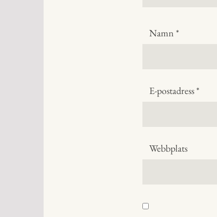
Namn
*
E-postadress
*
Webbplats