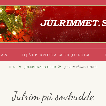
lappsrim
PPAR
GAN
HJÄLP ANDRA MED JULRIM
HEM
JULRIMSKATEGORIER
JULRIM PÅ SOVKUDDE
Julrim på sovkudde