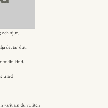
g och njut,
ja det tar slut.
 mot din kind,
te trind
n varit sen du va liten