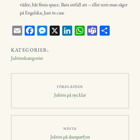
väder, här finns space. Bara utifall att – eller som man säger
på Engelska; Just in case
E
Fa
M
X
Li
W
Te
D
m
ce
ess
nk
ha
a
el
ail
bo
en
ed
ts
m
a
KATEGORIER:
ok
ge
In
A
s
Julrimskategorier
r
p
p
Inläggsnavigering
FÖREGÅENDE
Föregående
Julrim på nycklar
inlägg:
NÄSTA
Nästa
Julrim på damparfym