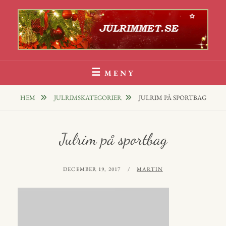
Hoppa
till
innehåll
Julrim Och Julklappsrim
1000 TALS JULRIM TILL DINA JULKLAPPAR
MENY
HEM
JULRIMSKATEGORIER
JULRIM PÅ SPORTBAG
Julrim på sportbag
PUBLICERAT
AV
DECEMBER 19, 2017
MARTIN