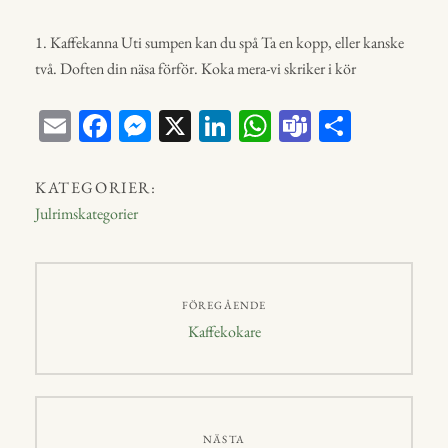
1. Kaffekanna Uti sumpen kan du spå Ta en kopp, eller kanske
två. Doften din näsa förför. Koka mera-vi skriker i kör
E
Fa
M
X
Li
W
Te
D
m
ce
ess
nk
ha
a
el
ail
bo
en
ed
ts
m
a
KATEGORIER:
ok
ge
In
A
s
Julrimskategorier
r
p
p
Inläggsnavigering
FÖREGÅENDE
Föregående
Kaffekokare
inlägg:
NÄSTA