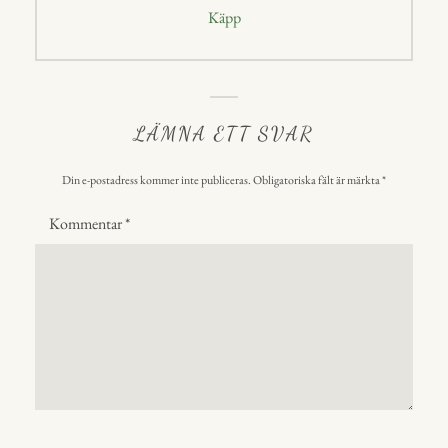
Nästa
Käpp
inlägg:
LÄMNA ETT SVAR
Din e-postadress kommer inte publiceras.
Obligatoriska fält är märkta
*
Kommentar
*