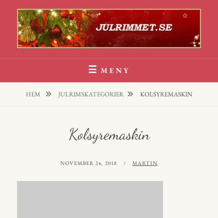
Hoppa
till
innehåll
Julrim Och Julklappsrim
1000 TALS JULRIM TILL DINA JULKLAPPAR
MENY
HEM
JULRIMSKATEGORIER
KOLSYREMASKIN
Kolsyremaskin
PUBLICERAT
AV
NOVEMBER 24, 2018
MARTIN