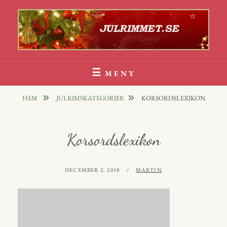
Hoppa
till
innehåll
Julrim Och Julklappsrim
1000 TALS JULRIM TILL DINA JULKLAPPAR
MENY
HEM
JULRIMSKATEGORIER
KORSORDSLEXIKON
Korsordslexikon
PUBLICERAT
AV
DECEMBER 2, 2018
MARTIN