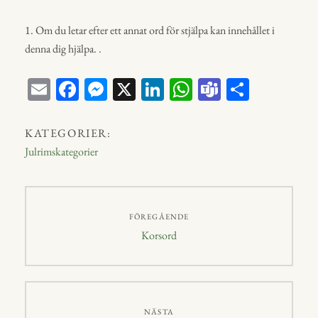
1. Om du letar efter ett annat ord för stjälpa kan innehållet i
denna dig hjälpa. .
E
Fa
M
X
Li
W
Te
D
m
ce
ess
nk
ha
a
el
ail
bo
en
ed
ts
m
a
KATEGORIER:
ok
ge
In
A
s
Julrimskategorier
r
p
p
Inläggsnavigering
FÖREGÅENDE
Föregående
Korsord
inlägg:
NÄSTA