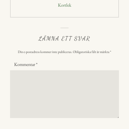
Nästa
Kortlek
inlägg:
LÄMNA ETT SVAR
Din e-postadress kommer inte publiceras.
Obligatoriska fält är märkta
*
Kommentar
*