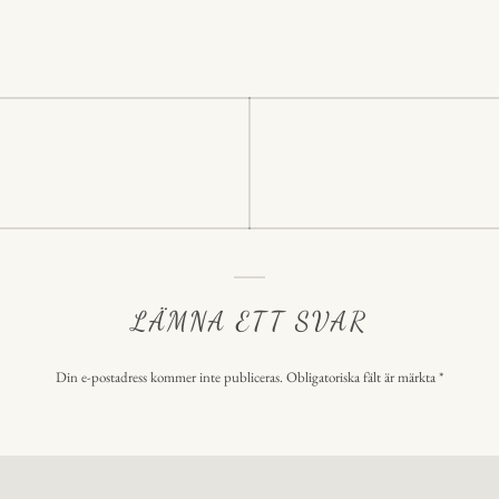
In
A
s
p
p
ering
LÄMNA ETT SVAR
Din e-postadress kommer inte publiceras.
Obligatoriska fält är märkta
*