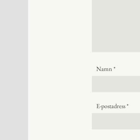
Namn
*
E-postadress
*