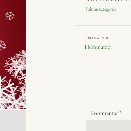
ok
ge
Julrimskategorier
r
Inläggsnavig
FÖREGÅENDE
Föregående
Hemmabio
inlägg:
Kommentar
*