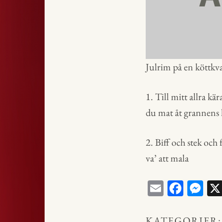
Julrim på en köttkv
1. Till mitt allra kä
du mat åt grannens 
2. Biff och stek och
va’ att mala
E
Fa
M
m
ce
ess
ail
bo
en
KATEGORIER: