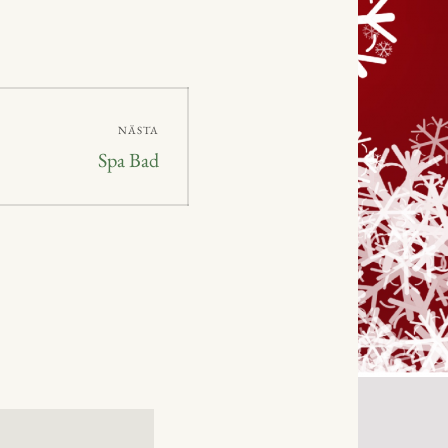
NÄSTA
Nästa
Spa Bad
inlägg: