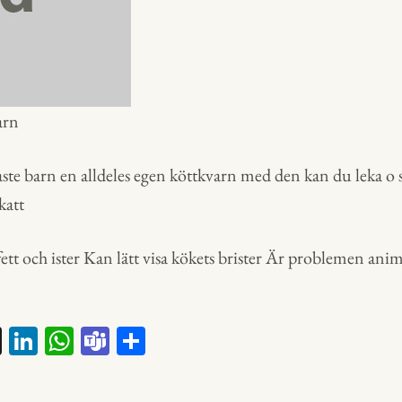
arn
raste barn en alldeles egen köttkvarn med den kan du leka o s
katt
 fett och ister Kan lätt visa kökets brister Är problemen an
X
Li
W
Te
D
nk
ha
a
el
ed
ts
m
a