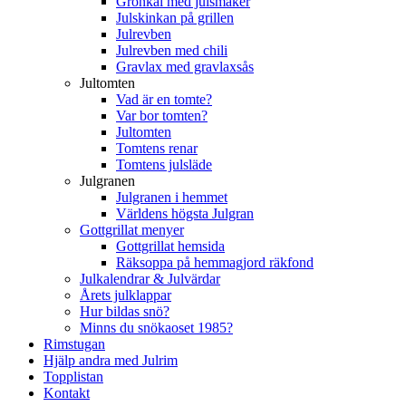
Grönkål med julsmaker
Julskinkan på grillen
Julrevben
Julrevben med chili
Gravlax med gravlaxsås
Jultomten
Vad är en tomte?
Var bor tomten?
Jultomten
Tomtens renar
Tomtens julsläde
Julgranen
Julgranen i hemmet
Världens högsta Julgran
Gottgrillat menyer
Gottgrillat hemsida
Räksoppa på hemmagjord räkfond
Julkalendrar & Julvärdar
Årets julklappar
Hur bildas snö?
Minns du snökaoset 1985?
Rimstugan
Hjälp andra med Julrim
Topplistan
Kontakt