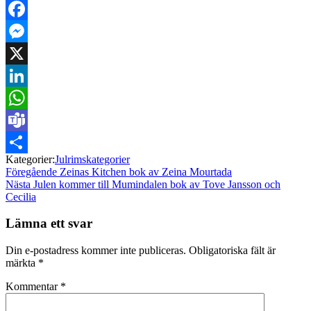
Email
Facebook
Messenger
X
LinkedIn
WhatsApp
Teams
Kategorier:
Julrimskategorier
Dela
Inläggsnavigering
Föregående
Föregående
Zeinas Kitchen bok av Zeina Mourtada
Nästa
inlägg:
Nästa
Julen kommer till Mumindalen bok av Tove Jansson och
inlägg:
Cecilia
Lämna ett svar
Din e-postadress kommer inte publiceras.
Obligatoriska fält är
märkta
*
Kommentar
*