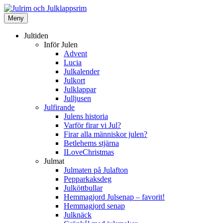
Hoppa
till
Meny
Julrim och Julklappsrim
innehåll
1000 tals Julrim till dina julklappar
Jultiden
Inför Julen
Advent
Lucia
Julkalender
Julkort
Julklappar
Julljusen
Julfirande
Julens historia
Varför firar vi Jul?
Firar alla människor julen?
Betlehems stjärna
ILoveChristmas
Julmat
Julmaten på Julafton
Pepparkaksdeg
Julköttbullar
Hemmagjord Julsenap – favorit!
Hemmagjord senap
Julknäck