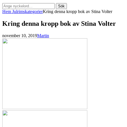
Sök
Sök
efter:
Hem
Julrimskategorier
Kring denna kropp bok av Stina Volter
Kring denna kropp bok av Stina Volter
Publicerat
av
november 10, 2019
Martin