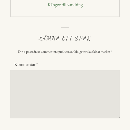
Nästa
Kängor till vandring
inlägg:
LÄMNA ETT SVAR
Din e-postadress kommer inte publiceras.
Obligatoriska fält är märkta
*
Kommentar
*