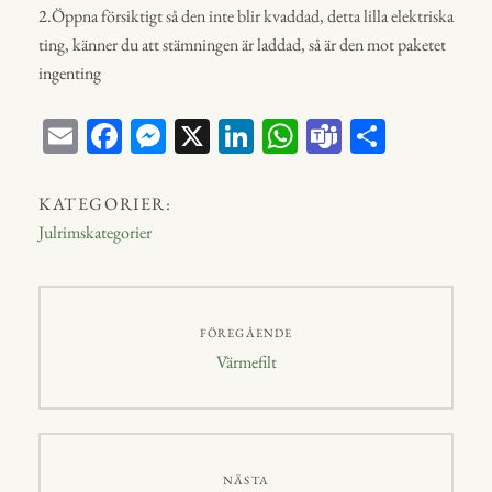
2.Öppna försiktigt så den inte blir kvaddad, detta lilla elektriska
ting, känner du att stämningen är laddad, så är den mot paketet
ingenting
E
Fa
M
X
Li
W
Te
D
m
ce
ess
nk
ha
a
el
ail
bo
en
ed
ts
m
a
KATEGORIER:
ok
ge
In
A
s
Julrimskategorier
r
p
p
Inläggsnavigering
FÖREGÅENDE
Föregående
Värmefilt
inlägg:
NÄSTA