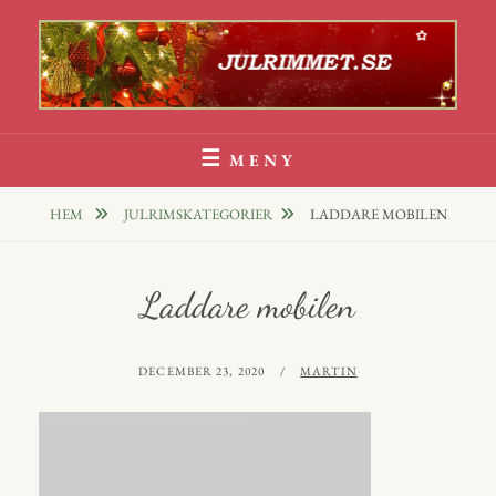
Hoppa
till
innehåll
Julrim Och Julklappsrim
1000 TALS JULRIM TILL DINA JULKLAPPAR
MENY
HEM
JULRIMSKATEGORIER
LADDARE MOBILEN
Laddare mobilen
PUBLICERAT
AV
DECEMBER 23, 2020
MARTIN