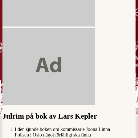
Julrim på bok av Lars Kepler
I den sjunde boken om kommissarie Joona Linna
Polisen i Oslo något förfärligt ska finna