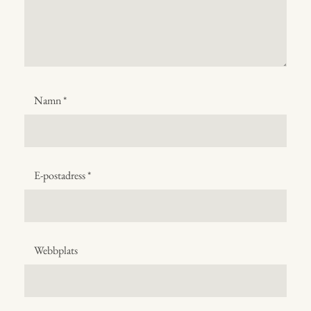
Namn
*
E-postadress
*
Webbplats