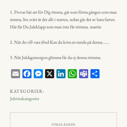
1. Provar här att för Dig rimma, går som första gången som man
simma, lite svårt är det allt i starten, sedan går det av bara farten.
Här får Du Juleklapp som man inte får trimma. martin
2. När du vill vara ifred Kan du köra en runda på denna ……
3. När Juldagsmorgon glimma får du ej denna trimma.
E
Fa
M
X
Li
W
Te
D
m
ce
ess
nk
ha
a
el
ail
bo
en
ed
ts
m
a
KATEGORIER:
ok
ge
In
A
s
Julrimskategorier
r
p
p
Inläggsnavigering
FÖREGÅENDE