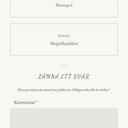
Föregående
Monopol
inlägg:
NÄSTA
Nästa
Mopedhandskar
inlägg:
LÄMNA ETT SVAR
Din e-postadress kommer inte publiceras.
Obligatoriska fält är märkta
*
Kommentar
*