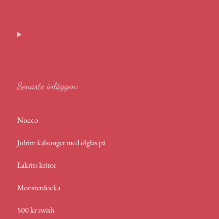
ail
bo
en
ed
ts
m
a
ok
ge
In
A
s
r
p
p
Senaste inläggen:
Nocco
Julrim kalsonger med ölglas på
Lakrits kritor
Monsterdocka
500 kr swish